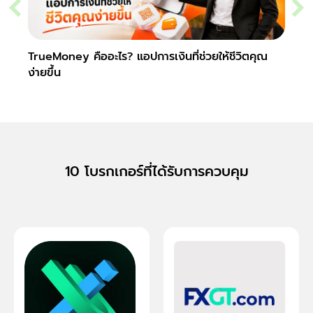
TrueMoney คืออะไร? แอปการเงินที่ช่วยให้ชีวิตคุณ
วอลเล
ง่ายขึ้น
และป
10 โบรกเกอร์ที่ได้รับการควบคุม