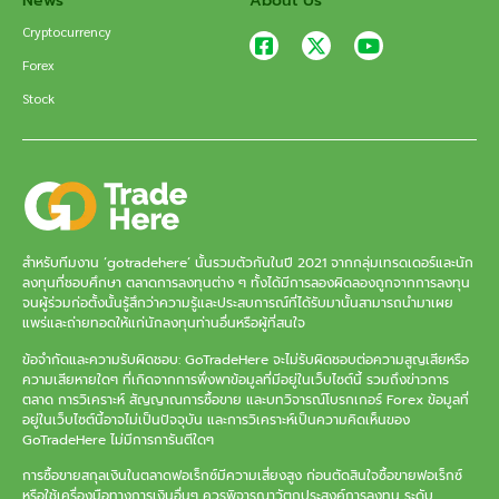
News
About Us
Cryptocurrency
Forex
Stock
สำหรับทีมงาน ‘gotradehere’ นั้นรวมตัวกันในปี 2021 จากกลุ่มเทรดเดอร์และนัก
ลงทุนที่ชอบศึกษา ตลาดการลงทุนต่าง ๆ ทั้งได้มีการลองผิดลองถูกจากการลงทุน
จนผู้ร่วมก่อตั้งนั้นรู้สึกว่าความรู้และประสบการณ์ที่ได้รับมานั้นสามารถนำมาเผย
แพร่และถ่ายทอดให้แก่นักลงทุนท่านอื่นหรือผู้ที่สนใจ
ข้อจำกัดและความรับผิดชอบ: GoTradeHere จะไม่รับผิดชอบต่อความสูญเสียหรือ
ความเสียหายใดๆ ที่เกิดจากการพึ่งพาข้อมูลที่มีอยู่ในเว็บไซต์นี้ รวมถึงข่าวการ
ตลาด การวิเคราะห์ สัญญาณการซื้อขาย และบทวิจารณ์โบรกเกอร์ Forex ข้อมูลที่
อยู่ในเว็บไซต์นี้อาจไม่เป็นปัจจุบัน และการวิเคราะห์เป็นความคิดเห็นของ
GoTradeHere ไม่มีการการันตีใดๆ
การซื้อขายสกุลเงินในตลาดฟอเร็กซ์มีความเสี่ยงสูง ก่อนตัดสินใจซื้อขายฟอเร็กซ์
หรือใช้เครื่องมือทางการเงินอื่นๆ ควรพิจารณาวัตถุประสงค์การลงทุน ระดับ