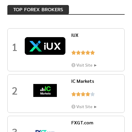
TOP FOREX BROKERS
IUX
1





Visit Site ►
IC Markets
2





Visit Site ►
FXGT.com
3