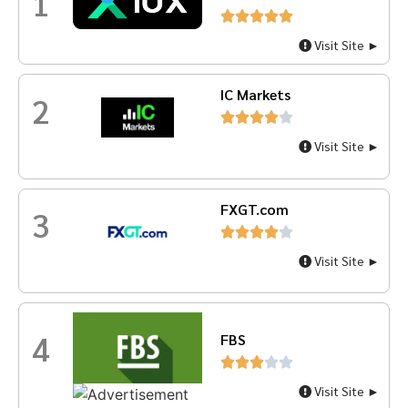
1





Visit Site ►
IC Markets
2





Visit Site ►
FXGT.com
3





Visit Site ►
4
FBS





Visit Site ►