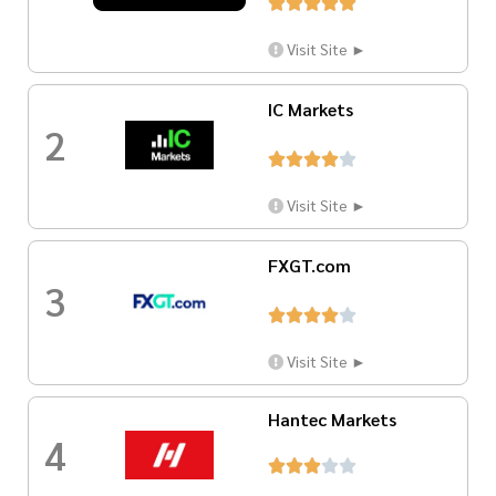





Visit Site ►
IC Markets
2





Visit Site ►
FXGT.com
3





Visit Site ►
Hantec Markets
4




