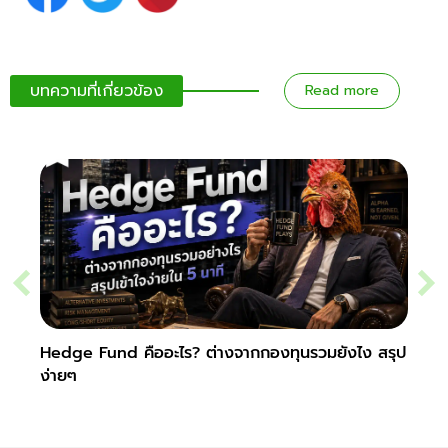
บทความที่เกี่ยวข้อง
Read more
Hedge Fund คืออะไร? ต่างจากกองทุนรวมยังไง สรุป
Secur
ง่ายๆ