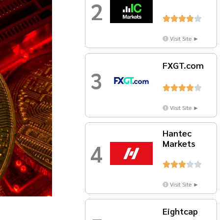
2





Visit Site ►
FXGT.com
3





Visit Site ►
Hantec
Markets
4





Visit Site ►
Eightcap