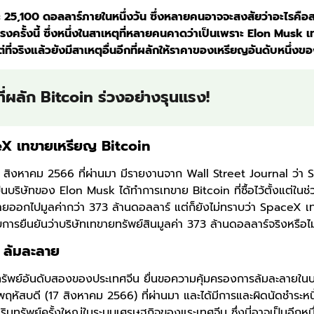
ะ 25,100 ดอลลาร์ภายในหนึ่งวัน ซึ่งหลายคนอาจจะสงสัยว่าอะไรคือ
รงครั้งนี้ ซึ่งหนึ่งในสาเหตุที่หลายคนคาดว่าเป็นเพราะ Elon Musk 
ที่จริงแล้วยังมีสาเหตุอื่นอีกที่ผลักให้ราคาของเหรียญอันดับหนึ่ง
ที่ผลัก Bitcoin ร่วงอย่างรุนแรง!
eX เทขายเหรียญ Bitcoin
่ 17 สิงหาคม 2566 ที่ผ่านมา มีรายงานจาก Wall Street Journal ว่า 
เป็นบริษัทของ Elon Musk ได้ทำการเทขาย Bitcoin ที่ซื้อไว้ตั้งแต่ในช
ยออกไปมูลค่ากว่า 373 ล้านดอลลาร์ แต่ก็ยังไม่ทราบว่า SpaceX เ
ับการยืนยันว่าบริษัทเทขายทรัพย์สินมูลค่า 373 ล้านดอลลาร์จริงหรือไม
 ล้มละลาย
ทรัพย์อันดับสองของประเทศจีน ยื่นขอความคุ้มครองการล้มละลายในบ
นพฤหัสบดี (17 สิงหาคม 2566) ที่ผ่านมา และได้มีการและผิดนัดชำระหน
ิมทรัพย์ครั้งใหญ่ในระบบเศรษฐกิจของแระเทศจีน ซึ่งนี่อาจเป็นอีกหนึ