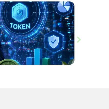
Slippage คืออะไร? ร