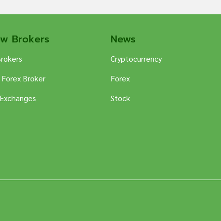
ew Brokers
News
Brokers
Cryptocurrency
 Forex Broker
Forex
 Exchanges
Stock