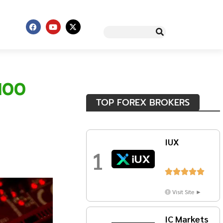
,100
TOP FOREX BROKERS
IUX
1





Visit Site ►
IC Markets