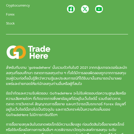
Cryptocurrency
Forex
Stock
สำหรับทีมงาน ‘gotradehere’ นั้นรวมตัวกันในปี 2021 จากกลุ่มเทรดเดอร์และนัก
ลงทุนที่ชอบศึกษา ตลาดการลงทุนต่าง ๆ ทั้งได้มีการลองผิดลองถูกจากการลงทุน
จนผู้ร่วมก่อตั้งนั้นรู้สึกว่าความรู้และประสบการณ์ที่ได้รับมานั้นสามารถนำมาเผย
แพร่และถ่ายทอดให้แก่นักลงทุนท่านอื่นหรือผู้ที่สนใจ
ข้อจำกัดและความรับผิดชอบ: GoTradeHere จะไม่รับผิดชอบต่อความสูญเสียหรือ
ความเสียหายใดๆ ที่เกิดจากการพึ่งพาข้อมูลที่มีอยู่ในเว็บไซต์นี้ รวมถึงข่าวการ
ตลาด การวิเคราะห์ สัญญาณการซื้อขาย และบทวิจารณ์โบรกเกอร์ Forex ข้อมูลที่
อยู่ในเว็บไซต์นี้อาจไม่เป็นปัจจุบัน และการวิเคราะห์เป็นความคิดเห็นของ
GoTradeHere ไม่มีการการันตีใดๆ
การซื้อขายสกุลเงินในตลาดฟอเร็กซ์มีความเสี่ยงสูง ก่อนตัดสินใจซื้อขายฟอเร็กซ์
หรือใช้เครื่องมือทางการเงินอื่นๆ ควรพิจารณาวัตถุประสงค์การลงทุน ระดับ