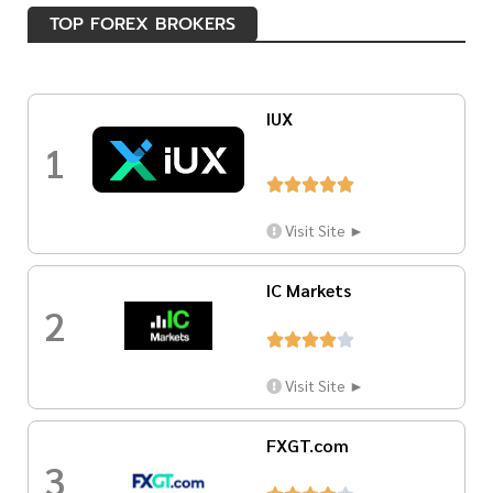
TOP FOREX BROKERS
IUX
1





Visit Site ►
IC Markets
2





Visit Site ►
FXGT.com
3