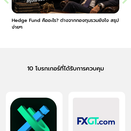
Hedge Fund คืออะไร? ต่างจากกองทุนรวมยังไง สรุป
Secur
ง่ายๆ
10 โบรกเกอร์ที่ได้รับการควบคุม