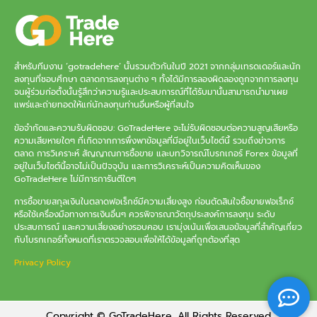
สำหรับทีมงาน ‘gotradehere’ นั้นรวมตัวกันในปี 2021 จากกลุ่มเทรดเดอร์และนัก
ลงทุนที่ชอบศึกษา ตลาดการลงทุนต่าง ๆ ทั้งได้มีการลองผิดลองถูกจากการลงทุน
จนผู้ร่วมก่อตั้งนั้นรู้สึกว่าความรู้และประสบการณ์ที่ได้รับมานั้นสามารถนำมาเผย
แพร่และถ่ายทอดให้แก่นักลงทุนท่านอื่นหรือผู้ที่สนใจ
ข้อจำกัดและความรับผิดชอบ: GoTradeHere จะไม่รับผิดชอบต่อความสูญเสียหรือ
ความเสียหายใดๆ ที่เกิดจากการพึ่งพาข้อมูลที่มีอยู่ในเว็บไซต์นี้ รวมถึงข่าวการ
ตลาด การวิเคราะห์ สัญญาณการซื้อขาย และบทวิจารณ์โบรกเกอร์ Forex ข้อมูลที่
อยู่ในเว็บไซต์นี้อาจไม่เป็นปัจจุบัน และการวิเคราะห์เป็นความคิดเห็นของ
GoTradeHere ไม่มีการการันตีใดๆ
การซื้อขายสกุลเงินในตลาดฟอเร็กซ์มีความเสี่ยงสูง ก่อนตัดสินใจซื้อขายฟอเร็กซ์
หรือใช้เครื่องมือทางการเงินอื่นๆ ควรพิจารณาวัตถุประสงค์การลงทุน ระดับ
ประสบการณ์ และความเสี่ยงอย่างรอบคอบ เรามุ่งเน้นเพื่อเสนอข้อมูลที่สำคัญเกี่ยว
กับโบรกเกอร์ทั้งหมดที่เราตรวจสอบเพื่อให้ได้ข้อมูลที่ถูกต้องที่สุด
Privacy Policy
Copyright © GoTradeHere. All Rights Reserved