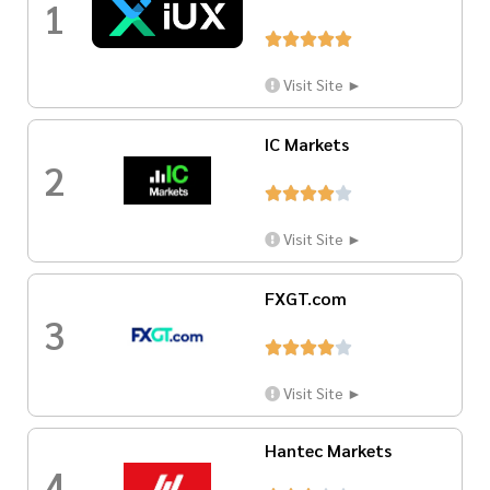
1





Visit Site ►
IC Markets
2





Visit Site ►
FXGT.com
3





Visit Site ►
Hantec Markets
4