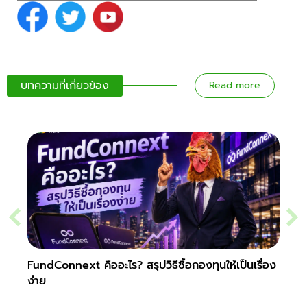
บทความที่เกี่ยวข้อง
Read more
FundConnext คืออะไร? สรุปวิธีซื้อกองทุนให้เป็นเรื่อง
วิธีซ
ง่าย
ทันที