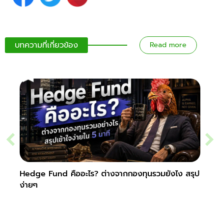
บทความที่เกี่ยวข้อง
Read more
Hedge Fund คืออะไร? ต่างจากกองทุนรวมยังไง สรุป
Secur
ง่ายๆ