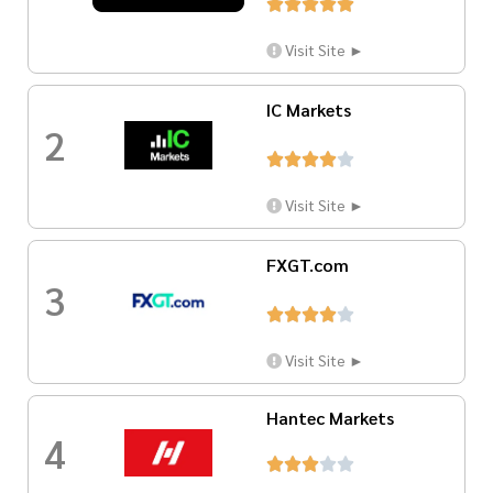





Visit Site ►
IC Markets
2





Visit Site ►
FXGT.com
3





Visit Site ►
Hantec Markets
4




