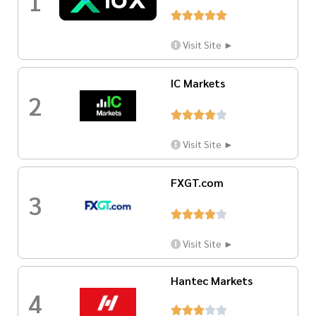
1





Visit Site ►
IC Markets
2





Visit Site ►
FXGT.com
3





Visit Site ►
Hantec Markets
4




