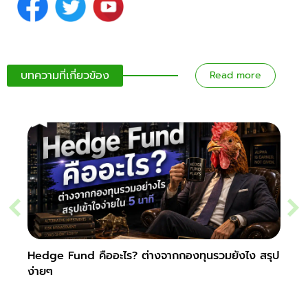
บทความที่เกี่ยวข้อง
Read more
Hedge Fund คืออะไร? ต่างจากกองทุนรวมยังไง สรุป
Secur
ง่ายๆ