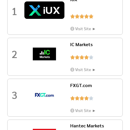
1





Visit Site ►
IC Markets
2





Visit Site ►
FXGT.com
3





Visit Site ►
Hantec Markets