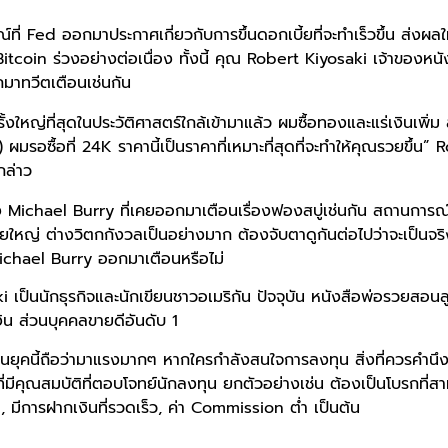
ที่ Fed ออกมาประกาศเกี่ยวกับการขึ้นดอกเบี้ยที่จะทำเร็วขึ้น ส่งผลให
tcoin ร่วงอย่างต่อเนื่อง ทั้งนี้ คุณ Robert Kiyosaki เจ้าของห
อกมาทวีตเตือนเช่นกัน
ั้งใหญ่ที่สุดในประวัติศาสตร์ใกล้เข้ามาแล้ว ผมซื้อทองและแร่เงินเพิ่ม
 ผมรอซื้อที่ 24K ราคานี้เป็นราคาที่เหมาะที่สุดที่จะทำให้คุณรวยขึ้น” 
กล่าว
ทาง Michael Burry ที่เคยออกมาเตือนเรื่องฟองสบู่เช่นกัน สถานการ
ยใหญ่ ต่างวิตกกังวลเป็นอย่างมาก ต้องจับตาดูกันต่อไปว่าจะเป็นจร
ichael Burry ออกมาเตือนหรือไม่
เป็นนักธุรกิจและนักเขียนชาวอเมริกัน ปัจจุบัน หนังสือพ่อรวยสอนลูก
งิน ส่วนบุคคลขายดีอันดับ 1
ยุคนี้ถือว่ามาแรงมากๆ หากใครกำลังสนใจการลงทุน สิ่งที่ควรคำนึ
ี่มีคุณสมบัติที่ตอบโจทย์นักลงทุน ยกตัวอย่างเช่น ต้องเป็นโบรกที่ส
ีการฝากเงินที่รวดเร็ว, ค่า Commission ต่ำ เป็นต้น