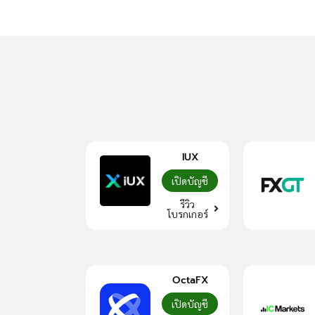
IUX
เปิดบัญชี
รีวิว
โบรกเกอร์
OctaFX
เปิดบัญชี