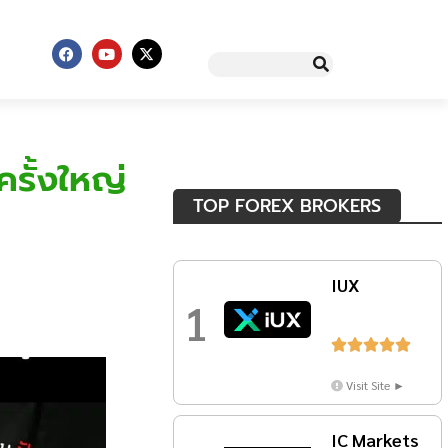
รั้งใหญ่
TOP FOREX BROKERS
IUX
1





Visit Site ►
IC Markets