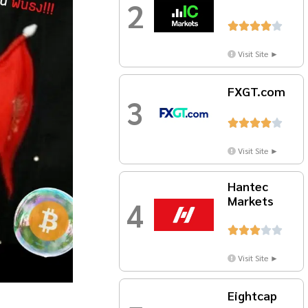
2





Visit Site ►
FXGT.com
3





Visit Site ►
Hantec
Markets
4





Visit Site ►
Eightcap