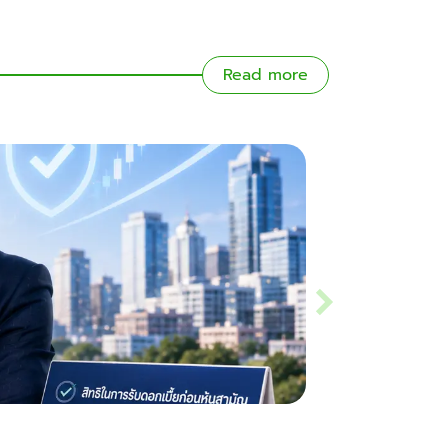
Read more
หุ้นกู้ด้อยสิทธิคืออะไร