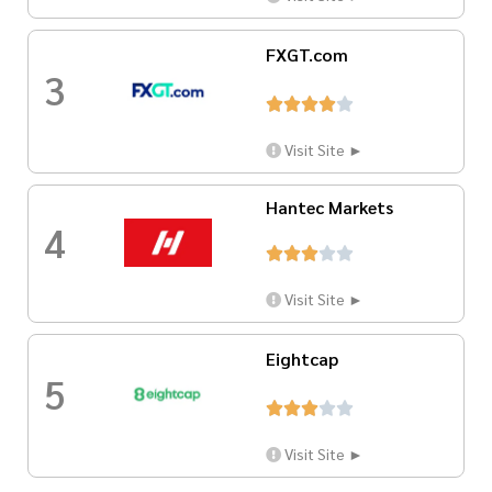
FXGT.com
3





Visit Site ►
Hantec Markets
4





Visit Site ►
Eightcap
5





Visit Site ►