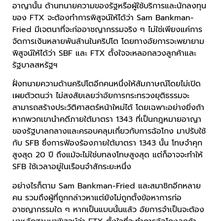
อาญานั้น ด้านทนายความของรัฐหรือผู้ใช้บริการและนักลงทุน
ของ FTX จะต้องทำการพิสูจน์ให้ได้ว่า Sam Bankman-
Fried มีเจตนาที่จะก่ออาชญากรรมจริง ๆ ไม่ใช่เพียงแค่การ
จัดการเงินหลายพันล้านในคริปโต โดยทางอัยการจะพยายาม
พิสูจน์ให้ได้ว่า SBF และ FTX ตั้งใจจะหลอกลวงลูกค้าและ
รัฐบาลสหรัฐฯ
ฝั่งทนายความด้านคริปโตอีกคนหนึ่งให้สัมภาษณ์โดยไม่เปิด
เผยตัวตนว่า ไม่สงสัยเลยว่าอัยการกระทรวงยุติธรรมจะ
สามารถสร้างประวัติศาสตร์หน้าใหม่ได้ โดยเฉพาะอย่างยิ่งถ้า
หากพวกเขานำคดีภายใต้มาตรา 1343 ที่เป็นกฎหมายอาญา
ของรัฐบาลกลางและครอบคลุมเกี่ยวกับการฉ้อโกง มาปรับใช้
กับ SFB ซึ่งการฟ้องร้องภายใต้มาตรา 1343 นั้น โทษจำคุก
สูงสุด 20 ปี ถึงแม้จะไม่ใช่บทลงโทษสูงสุด แต่ก็อาจจะทำให้
SFB ใช้เวลาอยู่ในเรือนจำสักระยะหนึ่ง
อย่างไรก็ตาม Sam Bankman-Fried และสมาชิกอีกหลาย
คน รวมถึงผู้ที่ถูกกล่าวหาแต่ยังไม่ถูกตั้งข้อหาการก่อ
อาชญากรรมใด ๆ หากเป็นแบบนั้นแล้ว อัยการจำเป็นจะต้อง