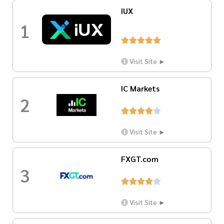
IUX
1





Visit Site ►
IC Markets
2





Visit Site ►
FXGT.com
3





Visit Site ►