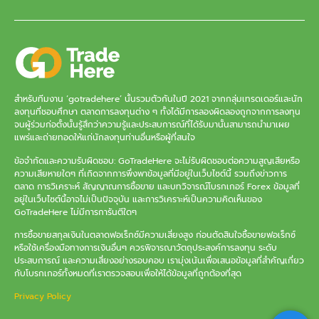
สำหรับทีมงาน ‘gotradehere’ นั้นรวมตัวกันในปี 2021 จากกลุ่มเทรดเดอร์และนัก
ลงทุนที่ชอบศึกษา ตลาดการลงทุนต่าง ๆ ทั้งได้มีการลองผิดลองถูกจากการลงทุน
จนผู้ร่วมก่อตั้งนั้นรู้สึกว่าความรู้และประสบการณ์ที่ได้รับมานั้นสามารถนำมาเผย
แพร่และถ่ายทอดให้แก่นักลงทุนท่านอื่นหรือผู้ที่สนใจ
ข้อจำกัดและความรับผิดชอบ: GoTradeHere จะไม่รับผิดชอบต่อความสูญเสียหรือ
ความเสียหายใดๆ ที่เกิดจากการพึ่งพาข้อมูลที่มีอยู่ในเว็บไซต์นี้ รวมถึงข่าวการ
ตลาด การวิเคราะห์ สัญญาณการซื้อขาย และบทวิจารณ์โบรกเกอร์ Forex ข้อมูลที่
อยู่ในเว็บไซต์นี้อาจไม่เป็นปัจจุบัน และการวิเคราะห์เป็นความคิดเห็นของ
GoTradeHere ไม่มีการการันตีใดๆ
การซื้อขายสกุลเงินในตลาดฟอเร็กซ์มีความเสี่ยงสูง ก่อนตัดสินใจซื้อขายฟอเร็กซ์
หรือใช้เครื่องมือทางการเงินอื่นๆ ควรพิจารณาวัตถุประสงค์การลงทุน ระดับ
ประสบการณ์ และความเสี่ยงอย่างรอบคอบ เรามุ่งเน้นเพื่อเสนอข้อมูลที่สำคัญเกี่ยว
กับโบรกเกอร์ทั้งหมดที่เราตรวจสอบเพื่อให้ได้ข้อมูลที่ถูกต้องที่สุด
Privacy Policy