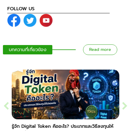
FOLLOW US
บทความที่เกี่ยวข้อง
Read more
รู้จัก Digital Token คืออะไร? ประเภทและวิธีลงทุนให้
Slipp