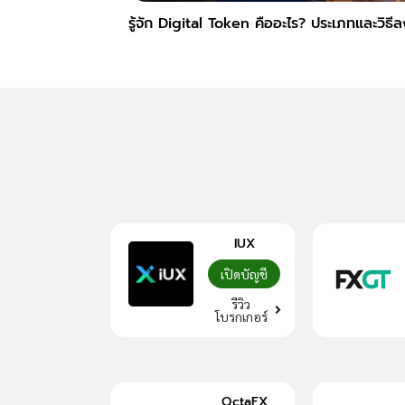
รู้จัก Digital Token คืออะไร? ประเภทและวิธี
IUX
เปิดบัญชี
รีวิว
โบรกเกอร์
OctaFX