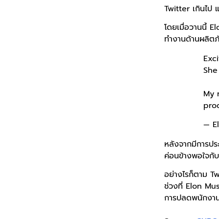
Twitter เกินไป แ
โดยเมื่อวานนี้ 
ทำงานด้านผลิตภั
Exci
She 
My r
prod
— E
หลังจากมีการประ
ค่อนข้างพอใจกับ
อย่างไรก็ตาม T
ช่วงที่ Elon Mu
การปลดพนักงา