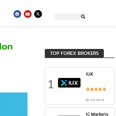
lon
TOP FOREX BROKERS
IUX
1





Visit Site ►
IC Markets