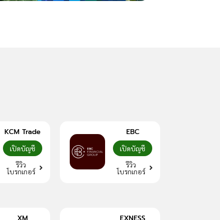
Slippage คืออะไร? ร
KCM Trade
EBC
เปิดบัญชี
เปิดบัญชี
รีวิว
รีวิว
โบรกเกอร์
โบรกเกอร์
XM
EXNESS