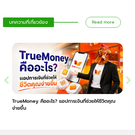
บทความที่เกี่ยวข้อง
Read more
TrueMoney คืออะไร? แอปการเงินที่ช่วยให้ชีวิตคุณ
วอลเล
ง่ายขึ้น
และป