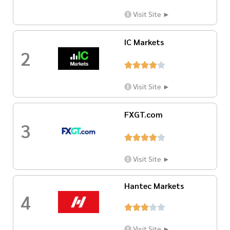
Visit Site ►
IC Markets
2





Visit Site ►
FXGT.com
3





Visit Site ►
Hantec Markets
4





Visit Site ►