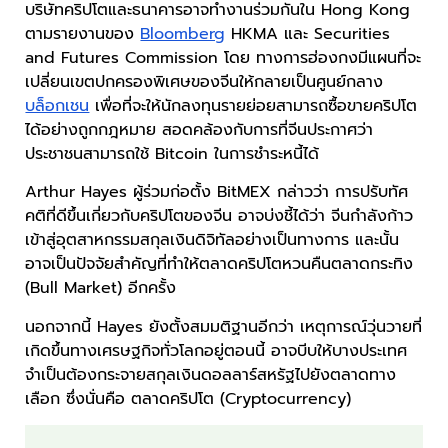
บริษัทคริปโตและธนาคารอาจทำงานร่วมกันใน Hong Kong
ตามรายงานของ
Bloomberg
HKMA และ Securities
and Futures Commission โดย ทางการฮ่องกงมีแผนที่จะ
เปลี่ยนเขตปกครองพิเศษของจีนให้กลายเป็นศูนย์กลาง
บล็อกเชน
เพื่อที่จะให้นักลงทุนรายย่อยสามารถซื้อขายคริปโต
ได้อย่างถูกกฎหมาย สอดคล้องกับการที่จีนประกาศว่า
ประชาชนสามารถใช้ Bitcoin ในการชำระหนี้ได้
Arthur Hayes ผู้ร่วมก่อตั้ง BitMEX กล่าวว่า การปรับทัศ
คติที่ดีขึ้นเกี่ยวกับคริปโตของจีน อาจบ่งชี้ได้ว่า จีนกำลังก้าว
เข้าสู่อุตสาหกรรมสกุลเงินดิจิทัลอย่างเป็นทางการ และนั้น
อาจเป็นปัจจัยสำคัญที่ทำให้ตลาดคริปโตหวนคืนตลาดกระทิง
(Bull Market) อีกครั้ง
นอกจากนี้ Hayes ยังตั้งสมมติฐานอีกว่า เหตุการณ์วุ่นวายที่
เกิดขึ้นทางเศรษฐกิจทั่วโลกอยู่ตอนนี้ อาจบีบให้บางประเทศ
จำเป็นต้องกระจายสกุลเงินดอลลาร์สหรัฐไปยังตลาดทาง
เลือก ซึ่งนั่นคือ ตลาดคริปโต (Cryptocurrency)