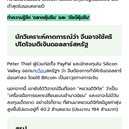
ต่ำสุดในรอบหลายปี
ทำความรู้จัก ‘ตลาดหุ้นจีน’ และ ‘ดัชนีหุ้นจีน’
นักวิเคราะห์คาดการณ์ว่า จีนอาจใช้คริ
ปโตโจมตีเงินดอลลาร์สหรัฐ
Peter Thiel ผู้ร่วมก่อตั้ง PayPal และนักลงทุนใน Silicon
Valley ออกมา
เตือน
สหรัฐฯ ว่า จีนต้องการทำให้เงินดอลลาร์
อ่อนค่าลง โดยใช้ Bitcoin เป็นอาวุธทางการเงิน
นอกจากนี้ เขายังได้วิจารณ์จีนที่ออก “หยวนดิจิทัล” ว่าเป็น
“เครื่องมือการแลกเปลี่ยนแบบอำนาจนิยม” และเขาจะไม่มีวัน
ลงทุนเด็ดขาด อย่างไรก็ตาม ที่ผ่านมาหยวนดิจิทัลมีมูลค่าพุ่ง
สูงขึ้นไปแตะอยู่ที่ 40.2 ล้านหยวน (ประมาณ 194 ล้านบาท)
สรุป