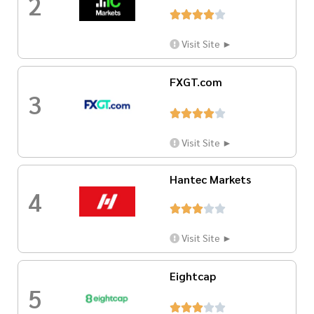
2





Visit Site ►
FXGT.com
3





Visit Site ►
Hantec Markets
4





Visit Site ►
Eightcap
5




