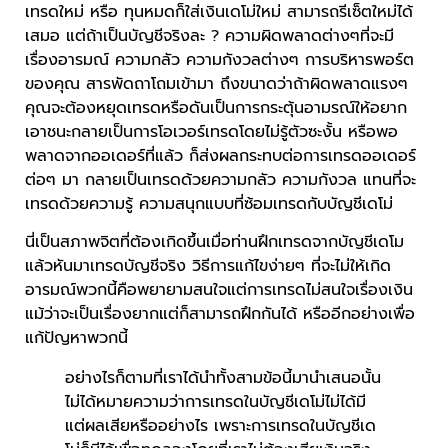
เทรดใหม่ หรือ ทุนหมดก็ใส่เงินเดโม่ใหม่ สามารถรีเซ็ตใหม่ได้
เสมอ แต่ถ้าเป็นบัญชีจริงละ ? ความผิดพลาดต่างๆที่จะมี
เรื่องอารมณ์ ความกลัว ความกังวลต่างๆ การบริหารพอร์ต
ของคุณ สารพัดถาโถมเข้ามา ถึงขนาดว่าถ้าผิดพลาดแรงๆ
คุณจะต้องหยุดเทรดหรือดันเป็นการกระตุ้นอามรณ์ให้อยาก
เอาชนะกลายเป็นการโอเวอร์เทรดโดยไม่รู้ตัวซะงั้น หรือพอ
พลาดจากออเดอร์ที่แล้ว ก็ส่งผลกระทบต่อการเทรดออเดอร์
ต่อๆ มา กลายเป็นเทรดด้วยความกลัว ความกังวล แทนที่จะ
เทรดด้วยความรู้ ความสนุกแบบที่ซ้อมเทรดกับบัญชีเดโม่
นี่เป็นสภาพจิตที่ต้องเกิดขึ้นเมื่อท่านฝึกเทรดจากบัญชีเดโม
แล้วหันมาเทรดบัญชีจริง วิธีการแก้ไขง่ายๆ ที่จะไม่ให้เกิด
อารมณ์พวกนี้คือพยายามสนใจแต่การเทรดไม่สนใจเรื่องเงิน
แม้ว่าจะเป็นเรื่องยากแต่ก็สามารถฝึกกันได้ หรืออีกอย่างเพื่อ
แก้ปัญหาพวกนี้
อย่างไรก็ตามที่เราได้นำทั้งสามข้อนี้มานำเสนอนั้น
ไม่ได้หมายความว่าการเทรดในบัญชีเดโม่ไม่ได้มี
แต่ผลเสียหรืออย่างไร เพราะการเทรดในบัญชีเด