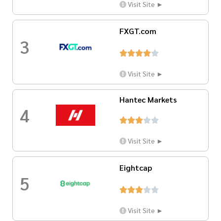
Visit Site ►
FXGT.com
3





Visit Site ►
Hantec Markets
4





Visit Site ►
Eightcap
5





Visit Site ►