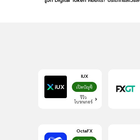
รู้จัก Digital Token คืออะไร? ประเภทและวิธี
IUX
เปิดบัญชี
รีวิว
โบรกเกอร์
OctaFX