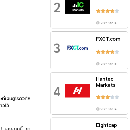
2





Visit Site ►
FXGT.com
3





Visit Site ►
Hantec
Markets
4





เงินยูโรดิจิทัล
าวไว้
Visit Site ►
Eightcap
 นอกจากนี้ เขา