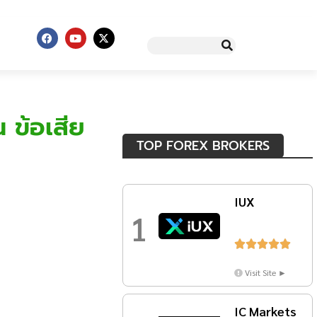
 ข้อเสีย
TOP FOREX BROKERS
IUX
1





Visit Site ►
IC Markets