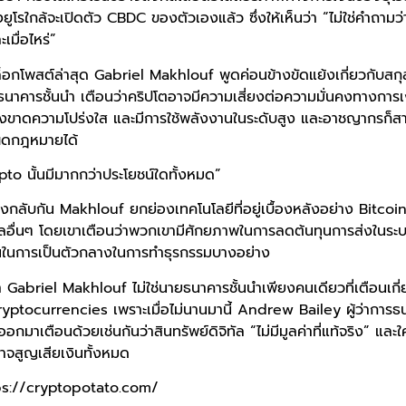
ยูโรใกล้จะเปิดตัว CBDC ของตัวเองแล้ว ซึ่งให้เห็นว่า “ไม่ใช่คำถามว่า
เมื่อไหร่”
ต์ล่าสุด Gabriel Makhlouf พูดค่อนข้างขัดแย้งเกี่ยวกับสกุลเงิ
าคารชั้นนำ เตือนว่าคริปโตอาจมีความเสี่ยงต่อความมั่นคงทางการเงิน
ลยังขาดความโปร่งใส และมีการใช้พลังงานในระดับสูง และอาชญากรก็ส
ผิดกฎหมายได้
pto นั้นมีมากกว่าประโยชน์ใดทั้งหมด”
ัน Makhlouf ยกย่องเทคโนโลยีที่อยู่เบื้องหลังอย่าง Bitcoi
ทัลอื่นๆ โดยเขาเตือนว่าพวกเขามีศักยภาพในการลดต้นทุนการส่งในระ
นในการเป็นตัวกลางในการทำธุรกรรมบางอย่าง
ว่า Gabriel Makhlouf ไม่ใช่นายธนาคารชั้นนำเพียงคนเดียวที่เตือนเกี
บ cryptocurrencies เพราะเมื่อไม่นานมานี้ Andrew Bailey ผู้ว่าการ
กมาเตือนด้วยเช่นกันว่าสินทรัพย์ดิจิทัล “ไม่มีมูลค่าที่แท้จริง” และใ
้อาจสูญเสียเงินทั้งหมด
ttps://cryptopotato.com/