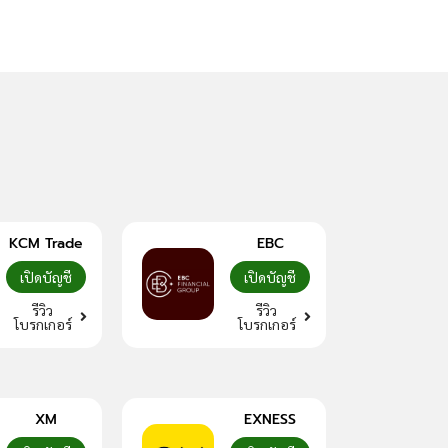
Slippage คืออะไร? ร
KCM Trade
EBC
เปิดบัญชี
เปิดบัญชี
รีวิว
รีวิว
โบรกเกอร์
โบรกเกอร์
XM
EXNESS