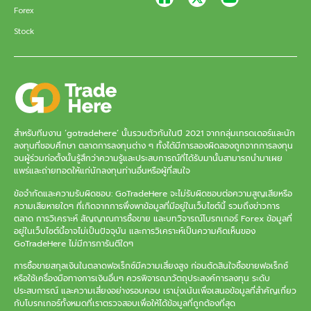
Forex
Stock
สำหรับทีมงาน ‘gotradehere’ นั้นรวมตัวกันในปี 2021 จากกลุ่มเทรดเดอร์และนัก
ลงทุนที่ชอบศึกษา ตลาดการลงทุนต่าง ๆ ทั้งได้มีการลองผิดลองถูกจากการลงทุน
จนผู้ร่วมก่อตั้งนั้นรู้สึกว่าความรู้และประสบการณ์ที่ได้รับมานั้นสามารถนำมาเผย
แพร่และถ่ายทอดให้แก่นักลงทุนท่านอื่นหรือผู้ที่สนใจ
ข้อจำกัดและความรับผิดชอบ: GoTradeHere จะไม่รับผิดชอบต่อความสูญเสียหรือ
ความเสียหายใดๆ ที่เกิดจากการพึ่งพาข้อมูลที่มีอยู่ในเว็บไซต์นี้ รวมถึงข่าวการ
ตลาด การวิเคราะห์ สัญญาณการซื้อขาย และบทวิจารณ์โบรกเกอร์ Forex ข้อมูลที่
อยู่ในเว็บไซต์นี้อาจไม่เป็นปัจจุบัน และการวิเคราะห์เป็นความคิดเห็นของ
GoTradeHere ไม่มีการการันตีใดๆ
การซื้อขายสกุลเงินในตลาดฟอเร็กซ์มีความเสี่ยงสูง ก่อนตัดสินใจซื้อขายฟอเร็กซ์
หรือใช้เครื่องมือทางการเงินอื่นๆ ควรพิจารณาวัตถุประสงค์การลงทุน ระดับ
ประสบการณ์ และความเสี่ยงอย่างรอบคอบ เรามุ่งเน้นเพื่อเสนอข้อมูลที่สำคัญเกี่ยว
กับโบรกเกอร์ทั้งหมดที่เราตรวจสอบเพื่อให้ได้ข้อมูลที่ถูกต้องที่สุด