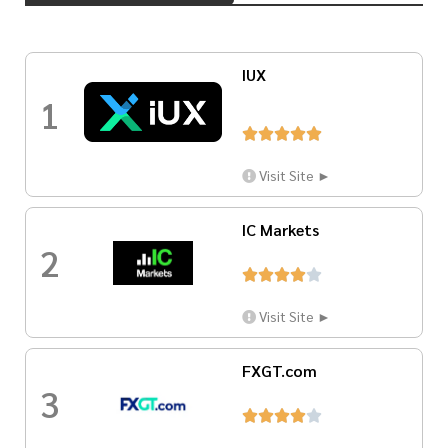
IUX
1





Visit Site ►
IC Markets
2





Visit Site ►
FXGT.com
3




