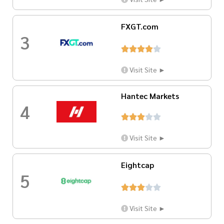
FXGT.com
3





Visit Site ►
Hantec Markets
4





Visit Site ►
Eightcap
5





Visit Site ►