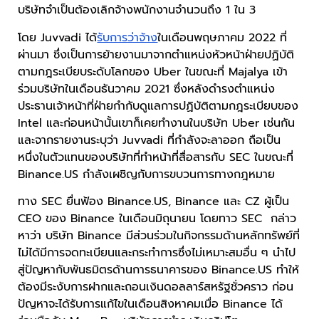
บริษัทจำเป็นต้องเลิกจ้างพนักงานจำนวนถึง 1 ใน 3
โดย Juvvadi ได้
รับการว่าจ้าง
ในเดือนพฤษภาคม 2022 ที่
ผ่านมา ซึ่งเป็นการย้ายงานมาจากตำแหน่งหัวหน้าฝ่ายปฏิบัติ
ตามกฎระเบียบระดับโลกของ Uber ในขณะที่ Majalya เข้า
ร่วมบริษัทในเดือนธันวาคม 2021 ซึ่งหลังดำรงตำแหน่ง
ประธานเจ้าหน้าที่ฝ่ายกำกับดูแลการปฏิบัติตามกฎระเบียบของ
Intel และก่อนหน้านั้นเขาก็เคยทำงานในบริษัท Uber เช่นกัน
และจากรายงานระบุว่า Juvvadi ที่กำลังจะลาออก ถือเป็น
หนึ่งในตัวแทนของบริษัทที่ทำหน้าที่สื่อสารกับ SEC ในขณะที่
Binance.US กำลังเผชิญกับการขบวนการทางกฎหมาย
ทาง SEC ยื่นฟ้อง Binance.US, Binance และ CZ ผู้เป็น
CEO ของ Binance ในเดือนมิถุนายน โดยทาว SEC กล่าว
หาว่า บริษัท Binance มีส่วนร่วมในกิจกรรมด้านหลักทรัพย์ที่
ไม่ได้มีการจดทะเบียนและกระทำการซึ่งไม่เหมาะสมอื่น ๆ นำไป
สู่ปัญหากับพันธมิตรด้านการธนาคารของ Binance.US ทำให้
ต้องมีระงับการฝากและถอนเงินดอลลาร์สหรัฐชั่วคราว ก่อน
ปัญหาจะได้รับการแก้ไขในเดือนสิงหาคมเมื่อ Binance ได้