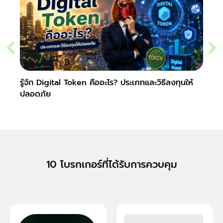
รู้จัก Digital Token คืออะไร? ประเภทและวิธีลงทุนให้
Slipp
ปลอดภัย
Fore
10 โบรกเกอร์ที่ได้รับการควบคุม