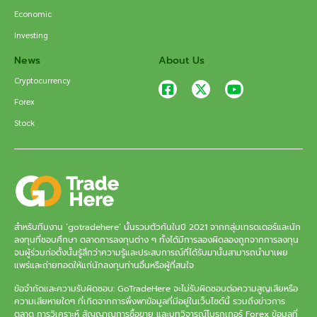
Economic
Investing
News
About Us
Cryptocurrency
Forex
Stock
สำหรับทีมงาน ‘gotradehere’ นั้นรวมตัวกันในปี 2021 จากกลุ่มเทรดเดอร์และนัก
ลงทุนที่ชอบศึกษา ตลาดการลงทุนต่าง ๆ ทั้งได้มีการลองผิดลองถูกจากการลงทุน
จนผู้ร่วมก่อตั้งนั้นรู้สึกว่าความรู้และประสบการณ์ที่ได้รับมานั้นสามารถนำมาเผย
แพร่และถ่ายทอดให้แก่นักลงทุนท่านอื่นหรือผู้ที่สนใจ
ข้อจำกัดและความรับผิดชอบ: GoTradeHere จะไม่รับผิดชอบต่อความสูญเสียหรือ
ความเสียหายใดๆ ที่เกิดจากการพึ่งพาข้อมูลที่มีอยู่ในเว็บไซต์นี้ รวมถึงข่าวการ
ตลาด การวิเคราะห์ สัญญาณการซื้อขาย และบทวิจารณ์โบรกเกอร์ Forex ข้อมูลที่