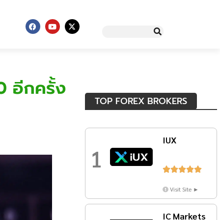
 อีกครั้ง
TOP FOREX BROKERS
IUX
1





Visit Site ►
IC Markets