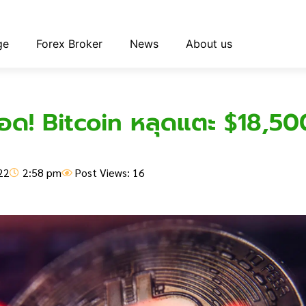
ge
Forex Broker
News
About us
อด! Bitcoin หลุดแตะ $18,500
22
2:58 pm
Post Views: 16