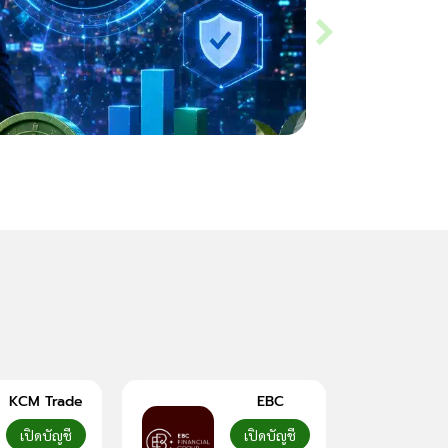
Slippage คืออะไร? ร
KCM Trade
EBC
เปิดบัญชี
เปิดบัญชี