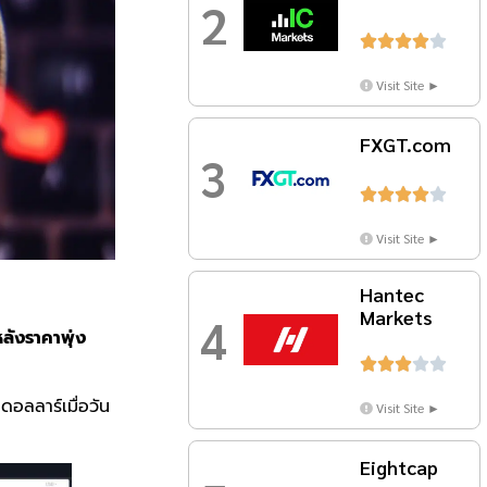
2





Visit Site ►
FXGT.com
3





Visit Site ►
Hantec
Markets
4
หลังราคาพุ่ง





ดอลลาร์เมื่อวัน
Visit Site ►
Eightcap