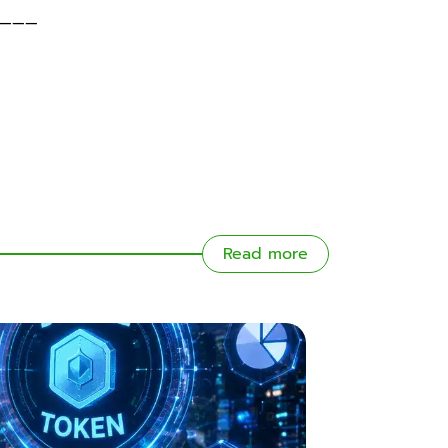
———
Read more