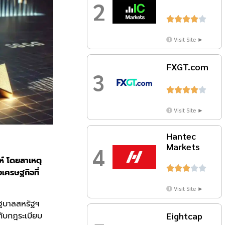
2





Visit Site ►
FXGT.com
3





Visit Site ►
Hantec
Markets
4
ห์ โดยสาเหตุ





เศรษฐกิจที่
Visit Site ►
ัฐบาลสหรัฐฯ
กับกฎระเบียบ
Eightcap