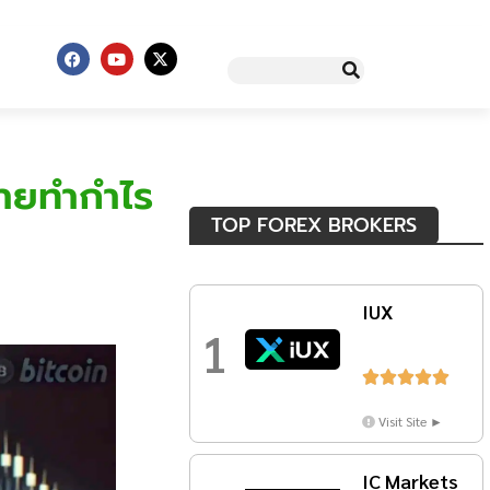
ายทำกำไร
TOP FOREX BROKERS
IUX
1





Visit Site ►
IC Markets