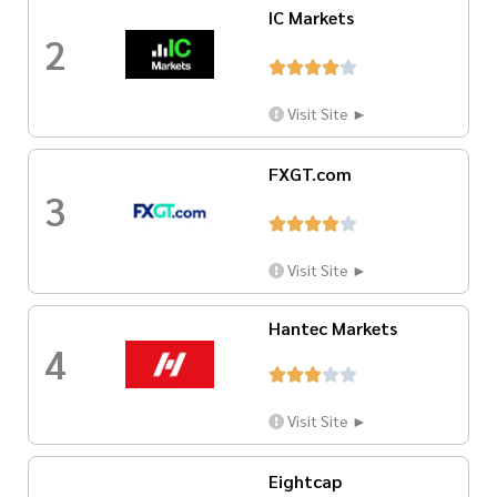
IC Markets
2





Visit Site ►
FXGT.com
3





Visit Site ►
Hantec Markets
4





Visit Site ►
Eightcap