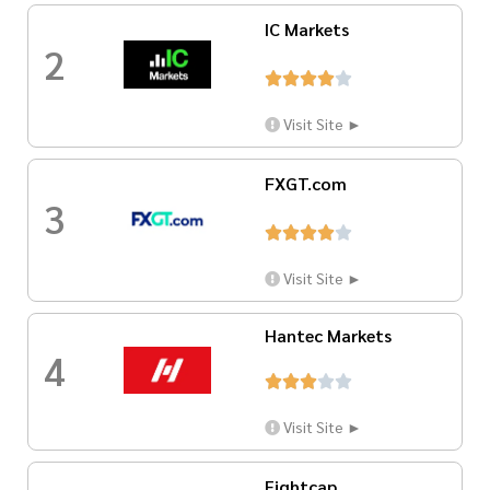
IC Markets
2





Visit Site ►
FXGT.com
3





Visit Site ►
Hantec Markets
4





Visit Site ►
Eightcap