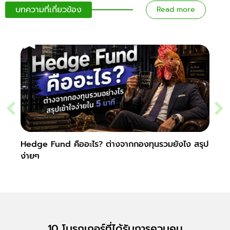
บทความที่เกี่ยวข้อง
Read more
Hedge Fund คืออะไร? ต่างจากกองทุนรวมยังไง สรุป
Secur
ง่ายๆ
10 โบรกเกอร์ที่ได้รับการควบคุม