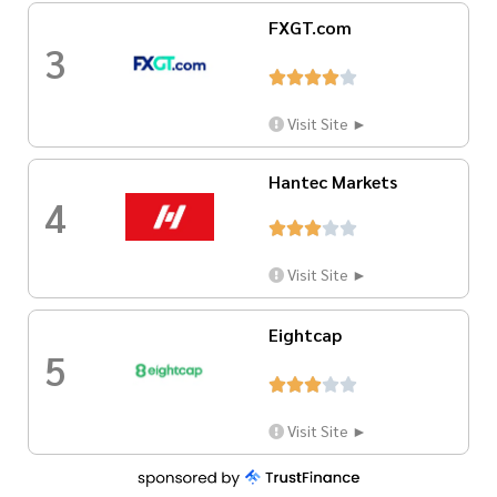
FXGT.com
3





Visit Site ►
Hantec Markets
4





Visit Site ►
Eightcap
5





Visit Site ►