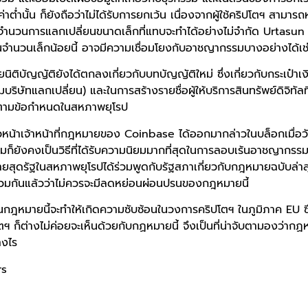
ค่าต่ำนั้น ก็ยังถือว่าไม่ได้รับการยกเว้น เนื่องจากผู้ใช้คริปโตฯ สามาร
จำนวนการแลกเปลี่ยนขนาดเล็กที่แทบจะทำได้อย่างไม่จำกัด Urtasun ก
นจำนวนเล็กน้อยนี้ อาจมีความเชื่อมโยงกับอาชญากรรมบางอย่างได้เช
ติบัญญัติยังได้ตกลงเกี่ยวกับบทบัญญัติใหม่ ซึ่งเกี่ยวกับกระเป๋าเงินด
บริษัทแลกเปลี่ยน) และในการสร้างรายชื่อผู้ให้บริการสินทรัพย์ดิจิทัลที
บัติตามข้อกำหนดในสหภาพยุโรป
หน้าเจ้าหน้าที่กฎหมายของ Coinbase ได้ออกมากล่าวในบล็อกเมื่อวัน
ิมก็ยังคงเป็นวิธีที่ได้รับความนิยมมากที่สุดในการลอบเร้นอาชญากรรม
้ายสุดรัฐในสหภาพยุโรปได้ร่วมพูดกับรัฐสภาเกี่ยวกับกฎหมายฉบับล่า
่วมกันแล้วว่าไม่ควรจะมีลดหย่อนผ่อนปรนของกฎหมายนี้
นกฎหมายนี้จะทำให้เกิดความซับซ้อนในวงการคริปโตฯ ในภูมิภาค EU ซึ่ง
ฯ ก็ต่างไม่ค่อยจะเห็นด้วยกับกฏหมายนี้ จึงเป็นที่น่าจับตามองว่ากฏห
างไร
rs