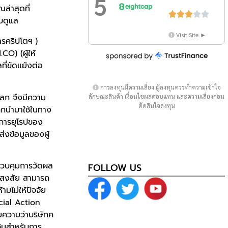
5
ล่าสุดที่





ับดูแล
Visit Site ►
การคริปโตฯ )
O) (ผู้ให้
ี่ขัดแย้งต่อ
การลงทุนมีความเสี่ยง ผู้ลงทุนควรทำความเข้าใจ
วโลก จึงมีความ
ลักษณะสินค้า เงื่อนไขผลตอบแทน และความเสี่ยงก่อน
ตัดสินใจลงทุน
ูกนำมาใช้ในทาง
ิการยุโรปของ
ส่งข้อมูลของผู้
ควบคุมการวัดผล
FOLLOW US
่าสงสัย สามารถ
ามไม่ให้ปัจจัย
cial Action
ความว่าบริษัทค
ว้นสำหรับการ