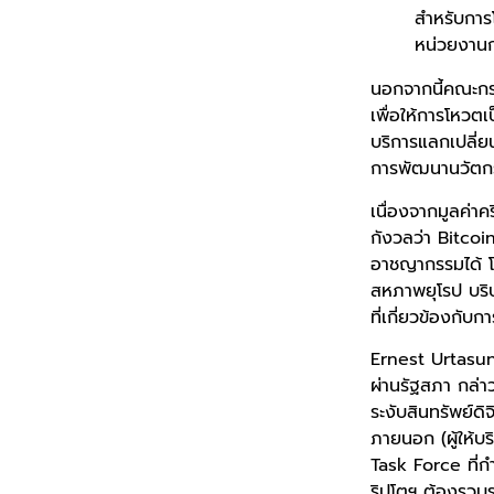
สำหรับการโ
หน่วยงานกำ
นอกจากนี้คณะกรรม
เพื่อให้การโหวต
บริการแลกเปลี่ย
การพัฒนานวัตก
เนื่องจากมูลค่าคร
กังวลว่า Bitcoi
อาชญากรรมได้ โด
สหภาพยุโรป บริษั
ที่เกี่ยวข้องกับ
Ernest Urtasun
ผ่านรัฐสภา กล่า
ระงับสินทรัพย์ดิจ
ภายนอก (ผู้ให้
Task Force ที่
ริปโตฯ ต้องรวบร