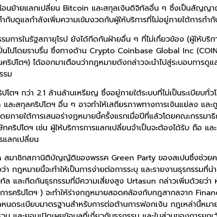
อนย้ายแลกเปลี่ยน Bitcoin และสกุลเงินดิจิทัลอื่น ๆ ซึ่งเป็นสัญญาณ
กับดูแลกำลังเพิ่มความเข้มงวดกับผู้ให้บริการที่ไม่อยู่ภายใต้การกำก
การในรัฐสภายุโรป ยังได้กีดกันฝ่ายอื่น ๆ ที่ไม่เกี่ยวข้อง (ผู้ให้บริ
เป็นไปโดยราบรื่น ซึ่งทางด้าน Crypto Coinbase Global Inc (COIN.C
นคริปโตฯ) ได้ออกมาเตือนว่ากฎหมายดังกล่าวจะนำไปสู่ระบอบการดูแลท
รรม
ิปโตฯ กว่า 2.1 ล้านล้านเหรียญ ซึ่งอยู่ภายใต้ระบบที่ไม่เป็นระเบียบทั่
n และสกุลคริปโตฯ อื่น ๆ อาจทำให้เสถียรภาพทางการเงินแย่ลง และถ
ยภายใต้การเสนอร่างฏหมายนี้ครั้งแรกเมื่อปีที่แล้วโดยคณะกรรมาธ
ทคริปโตฯ เช่น ผู้ให้บริการการแลกเปลี่ยนจำเป็นจะต้องได้รับ ถือ และ
การแลกเปลี่ยน
 สมาชิกสภานิติบัญญัติของพรรค Green Party ของสเปนซึ่งช่วย
วว่า กฎหมายนี้จะทำให้เป็นการง่ายต่อการระบุ และรายงานธุรกรรมที่น
ิทัล และกีดกันธุรกรรมที่มีความเสี่ยงสูง Urtasun กล่าวเพิ่มด้วยว่า ห้
บริการคริปโตฯ ) จะทำให้ร่างกฎหมายสอดคล้องกับกฎสากลจาก Finan
กำหนดระเบียบมาตรฐานสำหรับการต่อต้านการฟอกเงิน กฎเหล่านี้หมาย
วม และยอมเปิดเผยข้อมูลที่เกี่ยวกับธุรกรรม และในส่วนของการยกเ