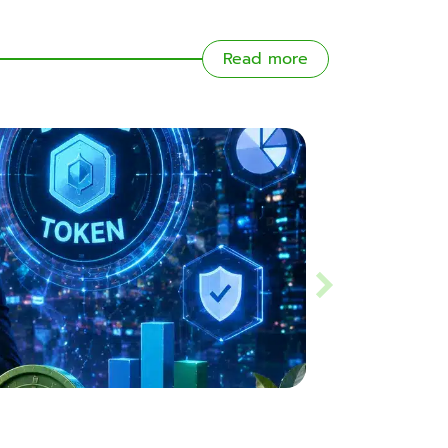
Read more
Slippage คืออะไร? ร