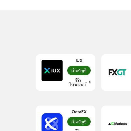
IUX
เปิดบัญชี
รีวิว
โบรกเกอร์
OctaFX
เปิดบัญชี