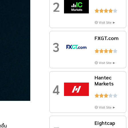
2





Visit Site ►
FXGT.com
3





Visit Site ►
Hantec
Markets
4





Visit Site ►
Eightcap
ขึ้น