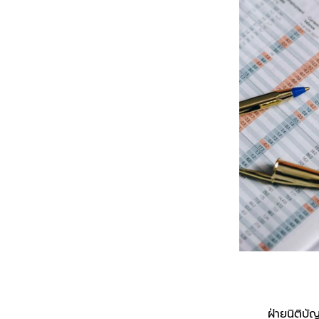
ฝ่ายนิติบั