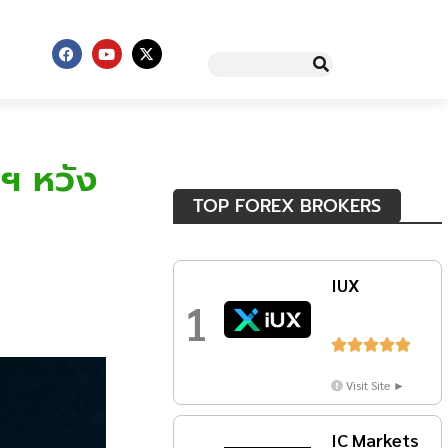
ฯ หวัง
TOP FOREX BROKERS
IUX
1





Visit Site ►
IC Markets