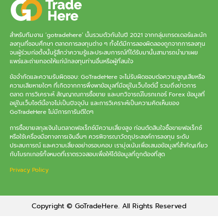
สำหรับทีมงาน ‘gotradehere’ นั้นรวมตัวกันในปี 2021 จากกลุ่มเทรดเดอร์และนัก
ลงทุนที่ชอบศึกษา ตลาดการลงทุนต่าง ๆ ทั้งได้มีการลองผิดลองถูกจากการลงทุน
จนผู้ร่วมก่อตั้งนั้นรู้สึกว่าความรู้และประสบการณ์ที่ได้รับมานั้นสามารถนำมาเผย
แพร่และถ่ายทอดให้แก่นักลงทุนท่านอื่นหรือผู้ที่สนใจ
ข้อจำกัดและความรับผิดชอบ: GoTradeHere จะไม่รับผิดชอบต่อความสูญเสียหรือ
ความเสียหายใดๆ ที่เกิดจากการพึ่งพาข้อมูลที่มีอยู่ในเว็บไซต์นี้ รวมถึงข่าวการ
ตลาด การวิเคราะห์ สัญญาณการซื้อขาย และบทวิจารณ์โบรกเกอร์ Forex ข้อมูลที่
อยู่ในเว็บไซต์นี้อาจไม่เป็นปัจจุบัน และการวิเคราะห์เป็นความคิดเห็นของ
GoTradeHere ไม่มีการการันตีใดๆ
การซื้อขายสกุลเงินในตลาดฟอเร็กซ์มีความเสี่ยงสูง ก่อนตัดสินใจซื้อขายฟอเร็กซ์
หรือใช้เครื่องมือทางการเงินอื่นๆ ควรพิจารณาวัตถุประสงค์การลงทุน ระดับ
ประสบการณ์ และความเสี่ยงอย่างรอบคอบ เรามุ่งเน้นเพื่อเสนอข้อมูลที่สำคัญเกี่ยว
กับโบรกเกอร์ทั้งหมดที่เราตรวจสอบเพื่อให้ได้ข้อมูลที่ถูกต้องที่สุด
Privacy Policy
Copyright © GoTradeHere. All Rights Reserved