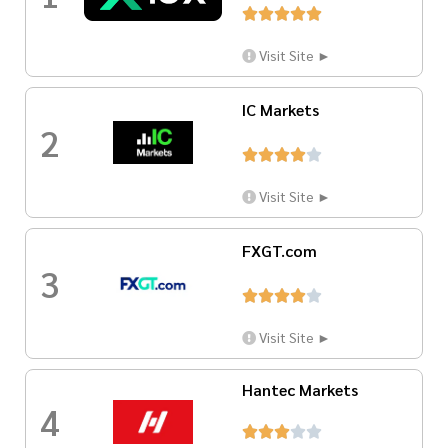





Visit Site ►
IC Markets
2





Visit Site ►
FXGT.com
3





Visit Site ►
Hantec Markets
4




