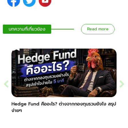
บทความที่เกี่ยวข้อง
Read more
Hedge Fund คืออะไร? ต่างจากกองทุนรวมยังไง สรุป
Secur
ง่ายๆ