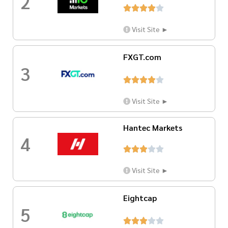
2





Visit Site ►
FXGT.com
3





Visit Site ►
Hantec Markets
4





Visit Site ►
Eightcap
5




