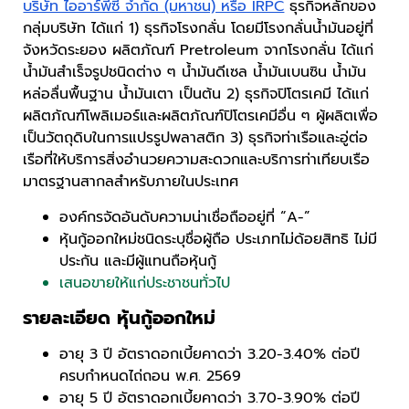
บริษัท ไออาร์พีซี จำกัด (มหาชน) หรือ IRPC
ธุรกิจหลักของ
กลุ่มบริษัท ได้แก่ 1) ธุรกิจโรงกลั่น โดยมีโรงกลั่นน้ำมันอยู่ที่
จังหวัดระยอง ผลิตภัณฑ์ Pretroleum จากโรงกลั่น ได้แก่
น้ำมันสำเร็จรูปชนิดต่าง ๆ น้ำมันดีเซล น้ำมันเบนซิน น้ำมัน
หล่อลื่นพื้นฐาน น้ำมันเตา เป็นต้น 2) ธุรกิจปิโตรเคมี ได้แก่
ผลิตภัณฑ์โพลิเมอร์และผลิตภัณฑ์ปิโตรเคมีอื่น ๆ ผู้ผลิตเพื่อ
เป็นวัตถุดิบในการแปรรูปพลาสติก 3) ธุรกิจท่าเรือและอู่ต่อ
เรือที่ให้บริการสิ่งอำนวยความสะดวกและบริการท่าเทียบเรือ
มาตรฐานสากลสำหรับภายในประเทศ
องค์กรจัดอันดับความน่าเชื่อถืออยู่ที่ “A-”
หุ้นกู้ออกใหม่ชนิดระบุชื่อผู้ถือ ประเภทไม่ด้อยสิทธิ ไม่มี
ประกัน และมีผู้แทนถือหุ้นกู้
เสนอขายให้แก่ประชาชนทั่วไป
รายละเอียด หุ้นกู้ออกใหม่
อายุ 3 ปี อัตราดอกเบี้ยคาดว่า 3.20-3.40% ต่อปี
ครบกำหนดไถ่ถอน พ.ศ. 2569
อายุ 5 ปี อัตราดอกเบี้ยคาดว่า 3.70-3.90% ต่อปี