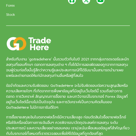
Forex
Stock
สำหรับทีมงาน ‘gotradehere’ นั้นรวมตัวกันในปี 2021 จากกลุ่มเทรดเดอร์และนัก
ลงทุนที่ชอบศึกษา ตลาดการลงทุนต่าง ๆ ทั้งได้มีการลองผิดลองถูกจากการลงทุน
จนผู้ร่วมก่อตั้งนั้นรู้สึกว่าความรู้และประสบการณ์ที่ได้รับมานั้นสามารถนำมาเผย
แพร่และถ่ายทอดให้แก่นักลงทุนท่านอื่นหรือผู้ที่สนใจ
ข้อจำกัดและความรับผิดชอบ: GoTradeHere จะไม่รับผิดชอบต่อความสูญเสียหรือ
ความเสียหายใดๆ ที่เกิดจากการพึ่งพาข้อมูลที่มีอยู่ในเว็บไซต์นี้ รวมถึงข่าวการ
ตลาด การวิเคราะห์ สัญญาณการซื้อขาย และบทวิจารณ์โบรกเกอร์ Forex ข้อมูลที่
อยู่ในเว็บไซต์นี้อาจไม่เป็นปัจจุบัน และการวิเคราะห์เป็นความคิดเห็นของ
GoTradeHere ไม่มีการการันตีใดๆ
การซื้อขายสกุลเงินในตลาดฟอเร็กซ์มีความเสี่ยงสูง ก่อนตัดสินใจซื้อขายฟอเร็กซ์
หรือใช้เครื่องมือทางการเงินอื่นๆ ควรพิจารณาวัตถุประสงค์การลงทุน ระดับ
ประสบการณ์ และความเสี่ยงอย่างรอบคอบ เรามุ่งเน้นเพื่อเสนอข้อมูลที่สำคัญเกี่ยว
กับโบรกเกอร์ทั้งหมดที่เราตรวจสอบเพื่อให้ได้ข้อมูลที่ถูกต้องที่สุด