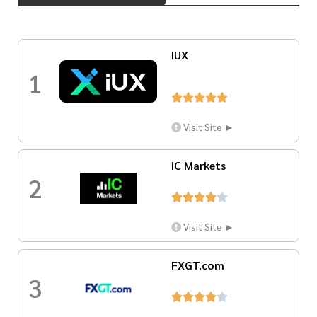
IUX
1





Visit Site ►
IC Markets
2





Visit Site ►
FXGT.com
3




