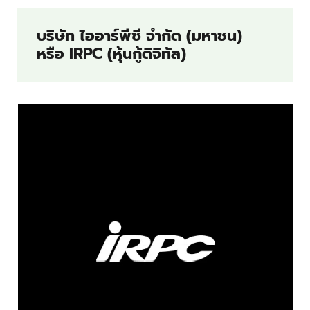
บริษัท ไออาร์พีซี จำกัด (มหาชน)
หรือ IRPC
(หุ้นกู้ดิจิทัล)