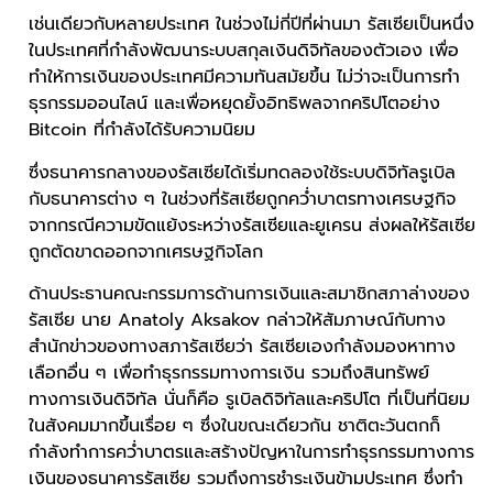
เช่นเดียวกับหลายประเทศ ในช่วงไม่กี่ปีที่ผ่านมา รัสเซียเป็นหนึ่ง
ในประเทศที่กำลังพัฒนาระบบสกุลเงินดิจิทัลของตัวเอง เพื่อ
ทำให้การเงินของประเทศมีความทันสมัยขึ้น ไม่ว่าจะเป็นการทำ
ธุรกรรมออนไลน์ และเพื่อหยุดยั้งอิทธิพลจากคริปโตอย่าง
Bitcoin ที่กำลังได้รับความนิยม
ซึ่งธนาคารกลางของรัสเซียได้เริ่มทดลองใช้ระบบดิจิทัลรูเบิล
กับธนาคารต่าง ๆ ในช่วงที่รัสเซียถูกคว่ำบาตรทางเศรษฐกิจ
จากกรณีความขัดแย้งระหว่างรัสเซียและยูเครน ส่งผลให้รัสเซีย
ถูกตัดขาดออกจากเศรษฐกิจโลก
ด้านประธานคณะกรรมการด้านการเงินและสมาชิกสภาล่างของ
รัสเซีย นาย Anatoly Aksakov กล่าวให้สัมภาษณ์กับทาง
สำนักข่าวของทางสภารัสเซียว่า รัสเซียเองกำลังมองหาทาง
เลือกอื่น ๆ เพื่อทำธุรกรรมทางการเงิน รวมถึงสินทรัพย์
ทางการเงินดิจิทัล นั่นก็คือ รูเบิลดิจิทัลและคริปโต ที่เป็นที่นิยม
ในสังคมมากขึ้นเรื่อย ๆ ซึ่งในขณะเดียวกัน ชาติตะวันตกก็
กำลังทำการคว่ำบาตรและสร้างปัญหาในการทำธุรกรรมทางการ
เงินของธนาคารรัสเซีย รวมถึงการชำระเงินข้ามประเทศ ซึ่งทำ