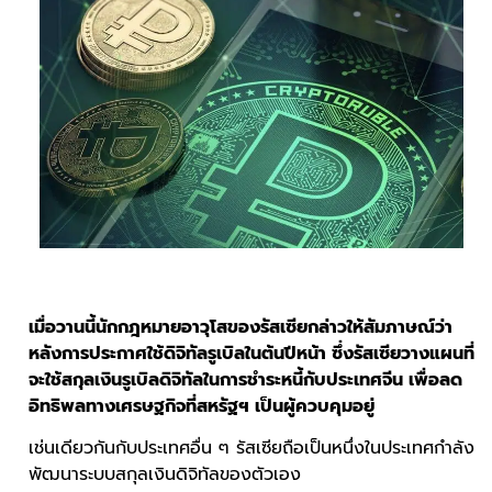
เมื่อวานนี้นักกฎหมายอาวุโสของรัสเซียกล่าวให้สัมภาษณ์ว่า
หลังการประกาศใช้ดิจิทัลรูเบิลในต้นปีหน้า ซึ่งรัสเซียวางแผนที่
จะใช้สกุลเงินรูเบิลดิจิทัลในการชำระหนี้กับประเทศจีน เพื่อลด
อิทธิพลทางเศรษฐกิจที่สหรัฐฯ เป็นผู้ควบคุมอยู่
เช่นเดียวกันกับประเทศอื่น ๆ รัสเซียถือเป็นหนึ่งในประเทศกำลัง
พัฒนาระบบสกุลเงินดิจิทัลของตัวเอง