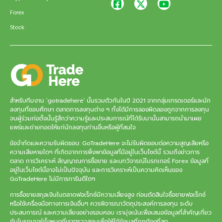
Forex
Stock
สำหรับทีมงาน ‘gotradehere’ นั้นรวมตัวกันในปี 2021 จากกลุ่มเทรดเดอร์และนัก
ลงทุนที่ชอบศึกษา ตลาดการลงทุนต่าง ๆ ทั้งได้มีการลองผิดลองถูกจากการลงทุน
จนผู้ร่วมก่อตั้งนั้นรู้สึกว่าความรู้และประสบการณ์ที่ได้รับมานั้นสามารถนำมาเผย
แพร่และถ่ายทอดให้แก่นักลงทุนท่านอื่นหรือผู้ที่สนใจ
ข้อจำกัดและความรับผิดชอบ: GoTradeHere จะไม่รับผิดชอบต่อความสูญเสียหรือ
ความเสียหายใดๆ ที่เกิดจากการพึ่งพาข้อมูลที่มีอยู่ในเว็บไซต์นี้ รวมถึงข่าวการ
ตลาด การวิเคราะห์ สัญญาณการซื้อขาย และบทวิจารณ์โบรกเกอร์ Forex ข้อมูลที่
อยู่ในเว็บไซต์นี้อาจไม่เป็นปัจจุบัน และการวิเคราะห์เป็นความคิดเห็นของ
GoTradeHere ไม่มีการการันตีใดๆ
การซื้อขายสกุลเงินในตลาดฟอเร็กซ์มีความเสี่ยงสูง ก่อนตัดสินใจซื้อขายฟอเร็กซ์
หรือใช้เครื่องมือทางการเงินอื่นๆ ควรพิจารณาวัตถุประสงค์การลงทุน ระดับ
ประสบการณ์ และความเสี่ยงอย่างรอบคอบ เรามุ่งเน้นเพื่อเสนอข้อมูลที่สำคัญเกี่ยว
กับโบรกเกอร์ทั้งหมดที่เราตรวจสอบเพื่อให้ได้ข้อมูลที่ถูกต้องที่สุด