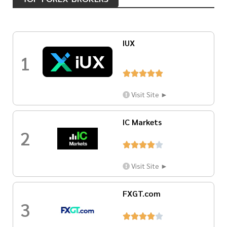
IUX
1





Visit Site ►
IC Markets
2





Visit Site ►
FXGT.com
3




