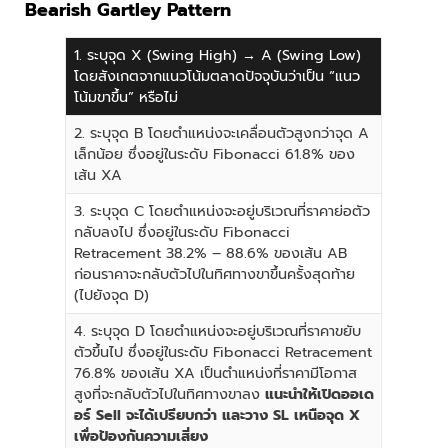
Bearish Gartley Pattern
1. ระบุจุด X (Swing High) → A (Swing Low)
โดยสังเกตจากแนวโน้มตลาดปัจจุบันว่าเป็น “แนว
โน้มขาขึ้น” หรือไม่
2. ระบุจุด B โดยตำแหน่งจะเคลื่อนตัวสูงกว่าจุด A
เล็กน้อย ซึ่งอยู่ในระดับ Fibonacci 61.8% ของ
เส้น XA
3. ระบุจุด C โดยตำแหน่งจะอยู่บริเวณที่ราคาย่อตัว
กลับลงไป ซึ่งอยู่ในระดับ Fibonacci
Retracement 38.2% – 88.6% ของเส้น AB
ก่อนราคาจะกลับตัวไปในทิศทางขาขึ้นครั้งสุดท้าย
(ไปยังจุด D)
4. ระบุจุด D โดยตำแหน่งจะอยู่บริเวณที่ราคาขยับ
ตัวขึ้นไป ซึ่งอยู่ในระดับ Fibonacci Retracement
76.8% ของเส้น XA เป็นตำแหน่งที่ราคามีโอกาส
สูงที่จะกลับตัวไปในทิศทางขาลง
แนะนำให้เปิดออเด
อร์ Sell จะได้เปรียบกว่า และวาง SL เหนือจุด X
เพื่อป้องกันความเสี่ยง