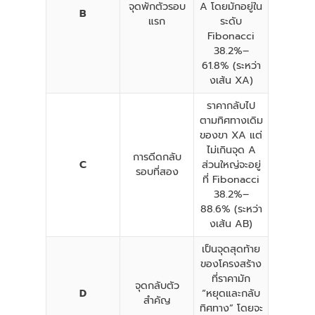
จุดพักตัวรอบ
A โดยมักอยู่ใน
B
แรก
ระดับ
Fibonacci
38.2%–
61.8% (ระหว่า
งเส้น XA)
ราคากลับไป
ตามทิศทางเดิม
ของขา XA แต่
ไม่เกินจุด A
การดีดกลับ
C
ส่วนใหญ่จะอยู่
รอบที่สอง
ที่ Fibonacci
38.2%–
88.6% (ระหว่า
งเส้น AB)
เป็นจุดสุดท้าย
ของโครงสร้าง
ที่ราคามัก
จุดกลับตัว
D
“หยุดและกลับ
สำคัญ
ทิศทาง” โดยจะ