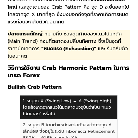
ใหญ่
และจุดเด่นของ Crab Pattern คือ จุด D จะยื่นออกไป
ไกลจากจุด X มากที่สุด ซึ่งบ่งบอกถึงจุดที่ราคาเกิดการหมด
แรงก่อนจะกลับตัวในอนาคต
ปลายเทรนด์ใหญ่
หมายถึง ช่วงสุดท้ายของแนวโน้มหลัก
(Main Trend) ก่อนที่ตลาดจะเปลี่ยนทิศทาง ซึ่งเป็นจุดที่
ราคามักเกิดการ
“หมดแรง (Exhaustion)”
และเริ่มกลับตัว
ในอนาคต
วิธีการใช้งาน Crab Harmonic Pattern ในการ
เทรด Forex
Bullish Crab Pattern
1. ระบุจุด X (Swing Low) → A (Swing High)
โดยสังเกตจากแนวโน้มตลาดปัจจุบันว่าเป็น “แนว
โน้มขาลง” หรือไม่
2. ระบุจุด B โดยตำแหน่งจะย่อตัวลงต่ำกว่าจุด A
เล็กน้อย ซึ่งอยู่ในระดับ Fibonacci Retracement
38.2% – 61.8% ของเส้น XA