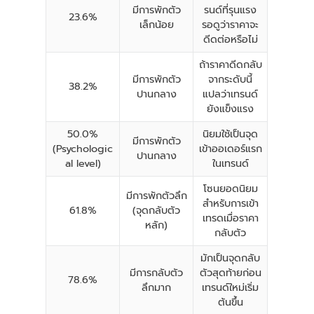
มีการพักตัว
รนด์ที่รุนแรง
23.6%
เล็กน้อย
รอดูว่าราคาจะ
ดีดต่อหรือไม่
ถ้าราคาดีดกลับ
มีการพักตัว
จากระดับนี้
38.2%
ปานกลาง
แปลว่าเทรนด์
ยังแข็งแรง
50.0%
นิยมใช้เป็นจุด
มีการพักตัว
(Psychologic
เข้าออเดอร์แรก
ปานกลาง
al level)
ในเทรนด์
โซนยอดนิยม
มีการพักตัวลึก
สำหรับการเข้า
61.8%
(จุดกลับตัว
เทรดเมื่อราคา
หลัก)
กลับตัว
มักเป็นจุดกลับ
มีการกลับตัว
ตัวสุดท้ายก่อน
78.6%
ลึกมาก
เทรนด์ใหม่เริ่ม
ต้นขึ้น