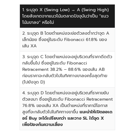
1. ระบุจุด X (Swing Low) → A (Swing High)
โดยสังเกตจากแนวโน้มตลาดปัจจุบันว่าเป็น “แนว
โน้มขาลง” หรือไม่
2. ระบุจุด B โดยตำแหน่งจะย่อตัวลงต่ำกว่าจุด A
เล็กน้อย ซึ่งอยู่ในระดับ Fibonacci 61.8% ของ
เส้น XA
3. ระบุจุด C โดยตำแหน่งจะอยู่บริเวณที่ราคาดีดตัว
กลับขึ้นไป ซึ่งอยู่ในระดับ Fibonacci
Retracement 38.2% – 88.6% ของเส้น AB
ก่อนราคาจะกลับตัวไปในทิศทางขาลงครั้งสุดท้าย
(ไปยังจุด D)
4. ระบุจุด D โดยตำแหน่งจะอยู่บริเวณที่ราคาขยับ
ตัวลงมา ซึ่งอยู่ในระดับ Fibonacci Retracement
76.8% ของเส้น XA เป็นตำแหน่งที่ราคามีโอกาส
สูงที่จะกลับตัวไปในทิศทางขาขึ้น
แนะนำให้เปิดออเด
อร์ Buy จะได้เปรียบกว่า และวาง SL ใต้จุด X
เพื่อป้องกันความเสี่ยง