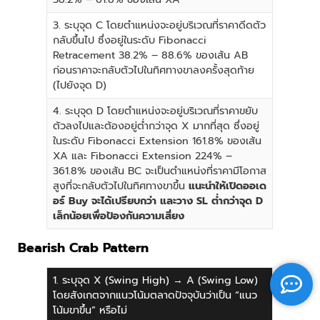
3. ระบุจุด C โดยตำแหน่งจะอยู่บริเวณที่ราคาดีดตัว
กลับขึ้นไป ซึ่งอยู่ในระดับ Fibonacci
Retracement 38.2% – 88.6% ของเส้น AB
ก่อนราคาจะกลับตัวไปในทิศทางขาลงครั้งสุดท้าย
(ไปยังจุด D)
4. ระบุจุด D โดยตำแหน่งจะอยู่บริเวณที่ราคาขยับ
ตัวลงไปและต้องอยู่ต่ำกว่าจุด X มากที่สุด ซึ่งอยู่
ในระดับ Fibonacci Extension 161.8% ของเส้น
XA และ Fibonacci Extension 224% –
361.8% ของเส้น BC จะเป็นตำแหน่งที่ราคามีโอกาส
สูงที่จะกลับตัวไปในทิศทางขาขึ้น
แนะนำให้เปิดออเด
อร์ Buy จะได้เปรียบกว่า และวาง SL ต่ำกว่าจุด D
เล็กน้อยเพื่อป้องกันความเสี่ยง
Bearish Crab Pattern
1. ระบุจุด X (Swing High) → A (Swing Low)
โดยสังเกตจากแนวโน้มตลาดปัจจุบันว่าเป็น “แนว
โน้มขาขึ้น” หรือไม่