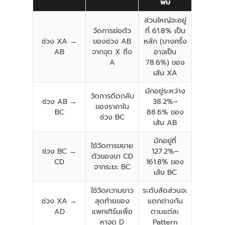
พบ
ส่วนใหญ่จะอยู่
วัดการย่อตัว
ที่ 61.8% เป็น
ช่วง XA →
ของช่วง AB
หลัก (บางครั้ง
AB
จากจุด X ถึง
อาจเป็น
A
78.6%) ของ
เส้น XA
มักอยู่ระหว่าง
วัดการดีดกลับ
ช่วง AB →
38.2%–
ของราคาใน
BC
88.6% ของ
ช่วง BC
เส้น AB
มักอยู่ที่
ใช้วัดการขยาย
ช่วง BC →
127.2%–
ตัวของขา CD
CD
161.8% ของ
จากระยะ BC
เส้น BC
ใช้วัดความยาว
ระดับสัดส่วนจะ
ช่วง XA →
สุดท้ายของ
แตกต่างกัน
AD
แพทเทิร์นเพื่อ
ตามแต่ละ
หาจุด D
Pattern