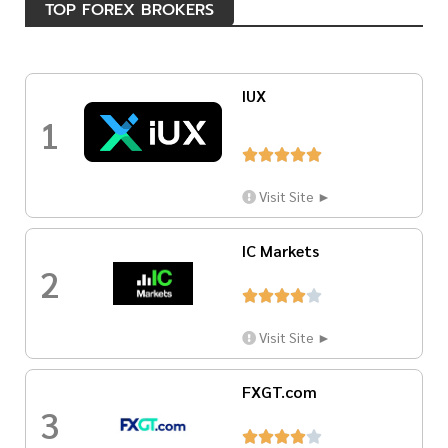
TOP FOREX BROKERS
IUX
1





Visit Site ►
IC Markets
2





Visit Site ►
FXGT.com
3




