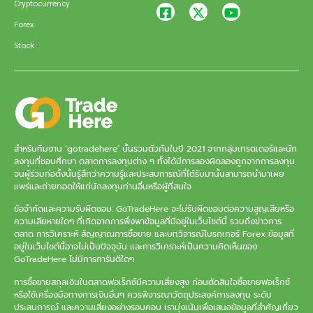
Cryptocurrency
Forex
Stock
สำหรับทีมงาน ‘gotradehere’ นั้นรวมตัวกันในปี 2021 จากกลุ่มเทรดเดอร์และนัก
ลงทุนที่ชอบศึกษา ตลาดการลงทุนต่าง ๆ ทั้งได้มีการลองผิดลองถูกจากการลงทุน
จนผู้ร่วมก่อตั้งนั้นรู้สึกว่าความรู้และประสบการณ์ที่ได้รับมานั้นสามารถนำมาเผย
แพร่และถ่ายทอดให้แก่นักลงทุนท่านอื่นหรือผู้ที่สนใจ
ข้อจำกัดและความรับผิดชอบ: GoTradeHere จะไม่รับผิดชอบต่อความสูญเสียหรือ
ความเสียหายใดๆ ที่เกิดจากการพึ่งพาข้อมูลที่มีอยู่ในเว็บไซต์นี้ รวมถึงข่าวการ
ตลาด การวิเคราะห์ สัญญาณการซื้อขาย และบทวิจารณ์โบรกเกอร์ Forex ข้อมูลที่
อยู่ในเว็บไซต์นี้อาจไม่เป็นปัจจุบัน และการวิเคราะห์เป็นความคิดเห็นของ
GoTradeHere ไม่มีการการันตีใดๆ
การซื้อขายสกุลเงินในตลาดฟอเร็กซ์มีความเสี่ยงสูง ก่อนตัดสินใจซื้อขายฟอเร็กซ์
หรือใช้เครื่องมือทางการเงินอื่นๆ ควรพิจารณาวัตถุประสงค์การลงทุน ระดับ
ประสบการณ์ และความเสี่ยงอย่างรอบคอบ เรามุ่งเน้นเพื่อเสนอข้อมูลที่สำคัญเกี่ยว