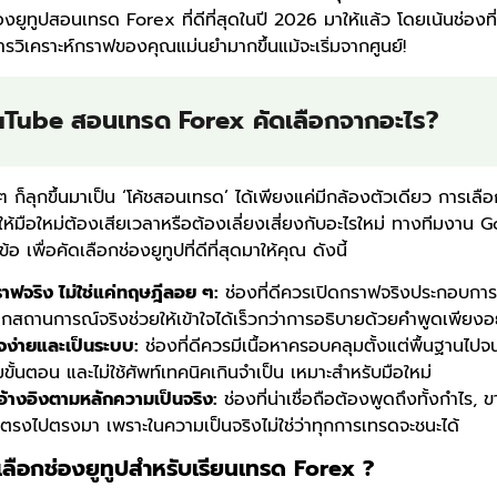
งยูทูปสอนเทรด Forex ที่ดีที่สุดในปี 2026 มาให้แล้ว โดยเน้นช่องที
ารวิเคราะห์กราฟของคุณแม่นยำมากขึ้นแม้จะเริ่มจากศูนย์!
uTube สอนเทรด Forex คัดเลือกจากอะไร?
ๆ ก็ลุกขึ้นมาเป็น ‘โค้ชสอนเทรด’ ได้เพียงแค่มีกล้องตัวเดียว การเลื
่ให้มือใหม่ต้องเสียเวลาหรือต้องเลี่ยงเสี่ยงกับอะไรใหม่ ทางทีมงาน
้อ เพื่อคัดเลือกช่องยูทูปที่ดีที่สุดมาให้คุณ ดังนี้
ฟจริง ไม่ใช่แค่ทฤษฎีลอย ๆ:
ช่องที่ดีควรเปิดกราฟจริงประกอบการ
กสถานการณ์จริงช่วยให้เข้าใจได้เร็วกว่าการอธิบายด้วยคำพูดเพียงอ
าใจง่ายและเป็นระบบ:
ช่องที่ดีควรมีเนื้อหาครอบคลุมตั้งแต่พื้นฐานไปจนถ
ขั้นตอน และไม่ใช้ศัพท์เทคนิคเกินจำเป็น เหมาะสำหรับมือใหม่
 อ้างอิงตามหลักความเป็นจริง:
ช่องที่น่าเชื่อถือต้องพูดถึงทั้งกำไร,
งตรงไปตรงมา เพราะในความเป็นจริงไม่ใช่ว่าทุกการเทรดจะชนะได้
ลือกช่องยูทูปสำหรับเรียนเทรด Forex ?