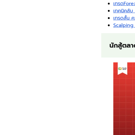
เทรดFore
เทคนิคลั
เทรดสั้น
Scalping 
นักสู้ตล