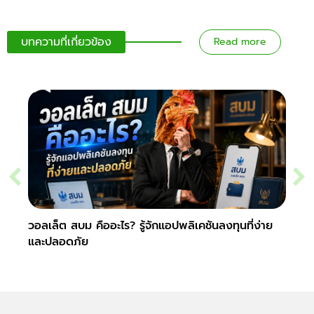
บทความที่เกี่ยวข้อง
Read more
วอลเล็ต สบม คืออะไร? รู้จักแอปพลิเคชันลงทุนที่ง่าย
รู้จั
และปลอดภัย
ปลอด