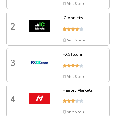
Visit Site ►
IC Markets
2





Visit Site ►
FXGT.com
3





Visit Site ►
Hantec Markets
4





Visit Site ►