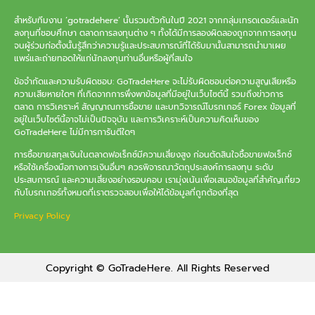
สำหรับทีมงาน ‘gotradehere’ นั้นรวมตัวกันในปี 2021 จากกลุ่มเทรดเดอร์และนัก
ลงทุนที่ชอบศึกษา ตลาดการลงทุนต่าง ๆ ทั้งได้มีการลองผิดลองถูกจากการลงทุน
จนผู้ร่วมก่อตั้งนั้นรู้สึกว่าความรู้และประสบการณ์ที่ได้รับมานั้นสามารถนำมาเผย
แพร่และถ่ายทอดให้แก่นักลงทุนท่านอื่นหรือผู้ที่สนใจ
ข้อจำกัดและความรับผิดชอบ: GoTradeHere จะไม่รับผิดชอบต่อความสูญเสียหรือ
ความเสียหายใดๆ ที่เกิดจากการพึ่งพาข้อมูลที่มีอยู่ในเว็บไซต์นี้ รวมถึงข่าวการ
ตลาด การวิเคราะห์ สัญญาณการซื้อขาย และบทวิจารณ์โบรกเกอร์ Forex ข้อมูลที่
อยู่ในเว็บไซต์นี้อาจไม่เป็นปัจจุบัน และการวิเคราะห์เป็นความคิดเห็นของ
GoTradeHere ไม่มีการการันตีใดๆ
การซื้อขายสกุลเงินในตลาดฟอเร็กซ์มีความเสี่ยงสูง ก่อนตัดสินใจซื้อขายฟอเร็กซ์
หรือใช้เครื่องมือทางการเงินอื่นๆ ควรพิจารณาวัตถุประสงค์การลงทุน ระดับ
ประสบการณ์ และความเสี่ยงอย่างรอบคอบ เรามุ่งเน้นเพื่อเสนอข้อมูลที่สำคัญเกี่ยว
กับโบรกเกอร์ทั้งหมดที่เราตรวจสอบเพื่อให้ได้ข้อมูลที่ถูกต้องที่สุด
Privacy Policy
Copyright © GoTradeHere. All Rights Reserved