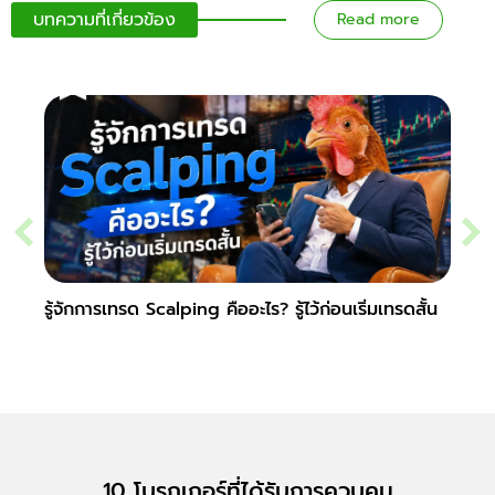
บทความที่เกี่ยวข้อง
Read more
รู้จักการเทรด Scalping คืออะไร? รู้ไว้ก่อนเริ่มเทรดสั้น
รู้จั
ตลาด
10 โบรกเกอร์ที่ได้รับการควบคุม