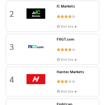
IC Markets
2





Visit Site ►
FXGT.com
3





Visit Site ►
Hantec Markets
4





Visit Site ►
Eightcap