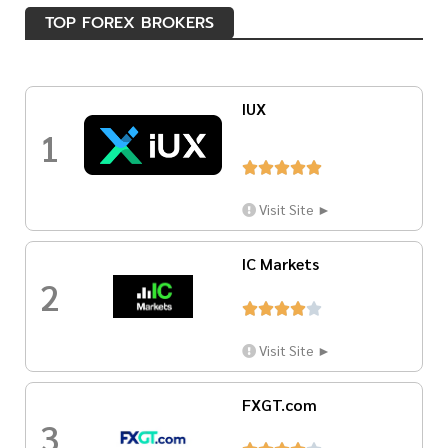
TOP FOREX BROKERS
IUX
1





Visit Site ►
IC Markets
2





Visit Site ►
FXGT.com
3