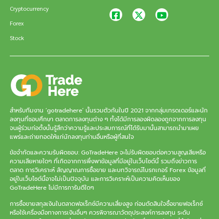
Cryptocurrency
Forex
Stock
สำหรับทีมงาน ‘gotradehere’ นั้นรวมตัวกันในปี 2021 จากกลุ่มเทรดเดอร์และนัก
ลงทุนที่ชอบศึกษา ตลาดการลงทุนต่าง ๆ ทั้งได้มีการลองผิดลองถูกจากการลงทุน
จนผู้ร่วมก่อตั้งนั้นรู้สึกว่าความรู้และประสบการณ์ที่ได้รับมานั้นสามารถนำมาเผย
แพร่และถ่ายทอดให้แก่นักลงทุนท่านอื่นหรือผู้ที่สนใจ
ข้อจำกัดและความรับผิดชอบ: GoTradeHere จะไม่รับผิดชอบต่อความสูญเสียหรือ
ความเสียหายใดๆ ที่เกิดจากการพึ่งพาข้อมูลที่มีอยู่ในเว็บไซต์นี้ รวมถึงข่าวการ
ตลาด การวิเคราะห์ สัญญาณการซื้อขาย และบทวิจารณ์โบรกเกอร์ Forex ข้อมูลที่
อยู่ในเว็บไซต์นี้อาจไม่เป็นปัจจุบัน และการวิเคราะห์เป็นความคิดเห็นของ
GoTradeHere ไม่มีการการันตีใดๆ
การซื้อขายสกุลเงินในตลาดฟอเร็กซ์มีความเสี่ยงสูง ก่อนตัดสินใจซื้อขายฟอเร็กซ์
หรือใช้เครื่องมือทางการเงินอื่นๆ ควรพิจารณาวัตถุประสงค์การลงทุน ระดับ