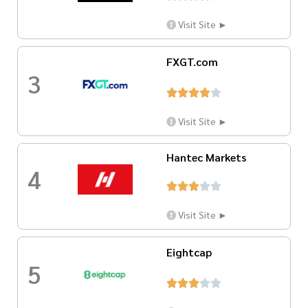
Visit Site ►
FXGT.com
3





Visit Site ►
Hantec Markets
4





Visit Site ►
Eightcap
5




