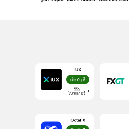
IUX
เปิดบัญชี
รีวิว
โบรกเกอร์
OctaFX