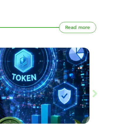
Read more
Slippage คืออะไร? ร