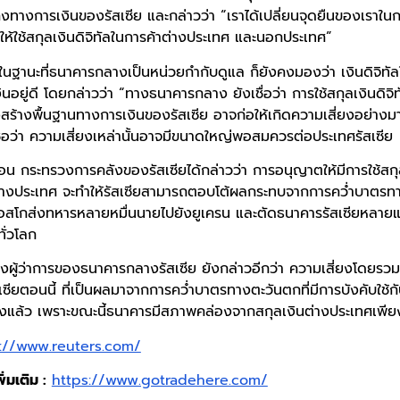
งทางการเงินของรัสเซีย และกล่าวว่า “เราได้เปลี่ยนจุดยืนของเราใน
ห้ใช้สกุลเงินดิจิทัลในการค้าต่างประเทศ และนอกประเทศ”
า ในฐานะที่ธนาคารกลางเป็นหน่วยกำกับดูแล ก็ยังคงมองว่า เงินดิจิทัลใ
นอยู่ดี โดยกล่าวว่า “ทางธนาคารกลาง ยังเชื่อว่า การใช้สกุลเงินดิจ
ร้างพื้นฐานทางการเงินของรัสเซีย อาจก่อให้เกิดความเสี่ยงอย่าง
าเชื่อว่า ความเสี่ยงเหล่านั้นอาจมีขนาดใหญ่พอสมควรต่อประเทศรัสเซีย
่อน กระทรวงการคลังของรัสเซียได้กล่าวว่า การอนุญาตให้มีการใช้สกุลเ
ว่างประเทศ จะทำให้รัสเซียสามารถตอบโต้ผลกระทบจากการคว่ำบาตรท
มอสโกส่งทหารหลายหมื่นนายไปยังยูเครน และตัดธนาคารรัสเซียหลา
ทั่วโลก
งผู้ว่าการของธนาคารกลางรัสเซีย ยังกล่าวอีกว่า ความเสี่ยงโดยรว
ซียตอนนี้ ที่เป็นผลมาจากการคว่ำบาตรทางตะวันตกที่มีการบังคับใช้กับผ
ลงแล้ว เพราะขณะนี้ธนาคารมีสภาพคล่องจากสกุลเงินต่างประเทศเพี
://www.reuters.com/
่มเติม :
https://www.gotradehere.com/