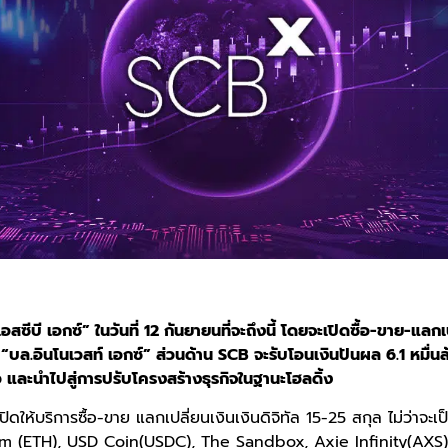
อสซีบี เอกซ์” ในวันที่ 12 กันยายนที่จะถึงนี้ โดยจะเปิดซื้อ-ขาย-แลกเป
“บล.อินโนเวสท์ เอกซ์” ส่วนด้าน SCB จะรับโอนเงินปันผล 6.1 หมื่นล
 และนำไปสู่การปรับโครงสร้างธุรกิจในฐานะโฮลดิ้ง
ปิดให้บริการซื้อ-ขาย แลกเปลี่ยนเงินเงินดิจิทัล 15-25 สกุล ไม่ว่าจะเ
um (ETH), USD Coin(USDC), The Sandbox, Axie Infinity(AXS