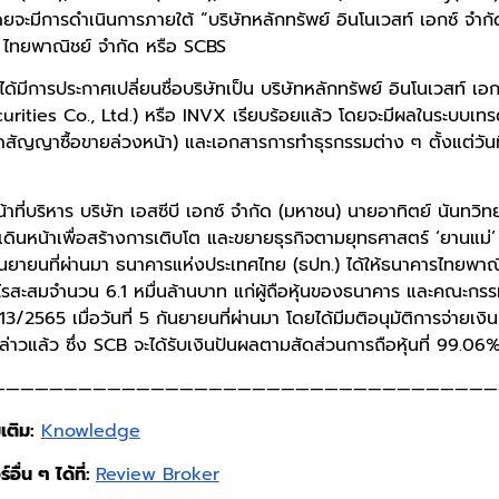
ะมีการดำเนินการภายใต้ “บริษัทหลักทรัพย์ อินโนเวสท์ เอกซ์ จำกัด” ท
์ ไทยพาณิชย์ จำกัด หรือ SCBS
 ได้มีการประกาศเปลี่ยนชื่อบริษัทเป็น บริษัทหลักทรัพย์ อินโนเวสท์ เอก
urities Co., Ltd.) หรือ INVX เรียบร้อยแล้ว โดยจะมีผลในระบบเท
สัญญาซื้อขายล่วงหน้า) และเอกสารการทำธุรกรรมต่าง ๆ ตั้งแต่วันท
้าที่บริหาร บริษัท เอสซีบี เอกซ์ จำกัด (มหาชน) นายอาทิตย์ นันทวิท
ะเดินหน้าเพื่อสร้างการเติบโต และขยายธุรกิจตามยุทธศาสตร์ ‘ยานแม่’ 
 กันยายนที่ผ่านมา ธนาคารแห่งประเทศไทย (ธปท.) ได้ให้ธนาคารไทยพาณ
ไรสะสมจำนวน 6.1 หมื่นล้านบาท แก่ผู้ถือหุ้นของธนาคาร และคณะกร
่ 13/2565 เมื่อวันที่ 5 กันยายนที่ผ่านมา โดยได้มีมติอนุมัติการจ่ายเ
าวแล้ว ซึ่ง SCB จะได้รับเงินปันผลตามสัดส่วนการถือหุ้นที่ 99.06
———————————————————————————————————
เติม:
Knowledge
อื่น ๆ ได้ที่:
Review Broker