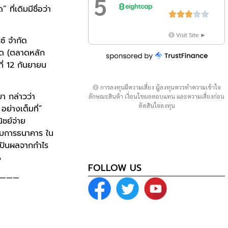
5
ี่เดิมมีชื่อว่า





Visit Site ►
ซ์ จำกัด
รด (ตลาดหลัก
ี่ 12 กันยายน
การลงทุนมีความเสี่ยง ผู้ลงทุนควรทำความเข้าใจ
ยา กล่าวว่า
ลักษณะสินค้า เงื่อนไขผลตอบแทน และความเสี่ยงก่อน
ตัดสินใจลงทุน
อย่างเต็มที่”
ิชย์จ่าย
รมการธนาคาร ใน
งินปันผลจากกำไร
%
FOLLOW US
———