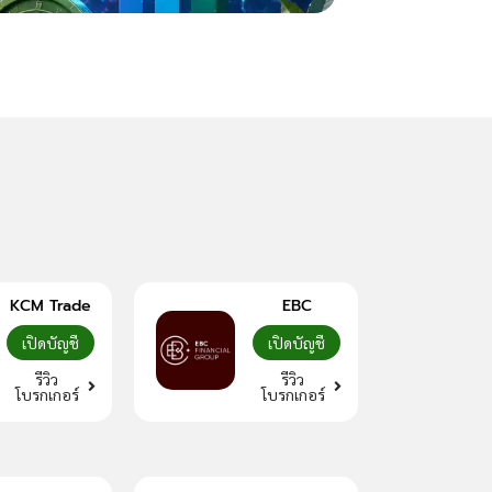
Slippage คืออะไร? ร
KCM Trade
EBC
เปิดบัญชี
เปิดบัญชี
รีวิว
รีวิว
โบรกเกอร์
โบรกเกอร์