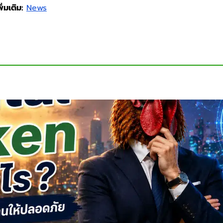
่มเติม:
News