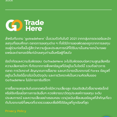
สำหรับทีมงาน ‘gotradehere’ นั้นรวมตัวกันในปี 2021 จากกลุ่มเทรดเดอร์และนัก
ลงทุนที่ชอบศึกษา ตลาดการลงทุนต่าง ๆ ทั้งได้มีการลองผิดลองถูกจากการลงทุน
จนผู้ร่วมก่อตั้งนั้นรู้สึกว่าความรู้และประสบการณ์ที่ได้รับมานั้นสามารถนำมาเผย
แพร่และถ่ายทอดให้แก่นักลงทุนท่านอื่นหรือผู้ที่สนใจ
ข้อจำกัดและความรับผิดชอบ: GoTradeHere จะไม่รับผิดชอบต่อความสูญเสียหรือ
ความเสียหายใดๆ ที่เกิดจากการพึ่งพาข้อมูลที่มีอยู่ในเว็บไซต์นี้ รวมถึงข่าวการ
ตลาด การวิเคราะห์ สัญญาณการซื้อขาย และบทวิจารณ์โบรกเกอร์ Forex ข้อมูลที่
อยู่ในเว็บไซต์นี้อาจไม่เป็นปัจจุบัน และการวิเคราะห์เป็นความคิดเห็นของ
GoTradeHere ไม่มีการการันตีใดๆ
การซื้อขายสกุลเงินในตลาดฟอเร็กซ์มีความเสี่ยงสูง ก่อนตัดสินใจซื้อขายฟอเร็กซ์
หรือใช้เครื่องมือทางการเงินอื่นๆ ควรพิจารณาวัตถุประสงค์การลงทุน ระดับ
ประสบการณ์ และความเสี่ยงอย่างรอบคอบ เรามุ่งเน้นเพื่อเสนอข้อมูลที่สำคัญเกี่ยว
กับโบรกเกอร์ทั้งหมดที่เราตรวจสอบเพื่อให้ได้ข้อมูลที่ถูกต้องที่สุด
Privacy Policy