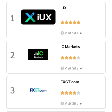
IUX
1





Visit Site ►
IC Markets
2





Visit Site ►
FXGT.com
3





Visit Site ►