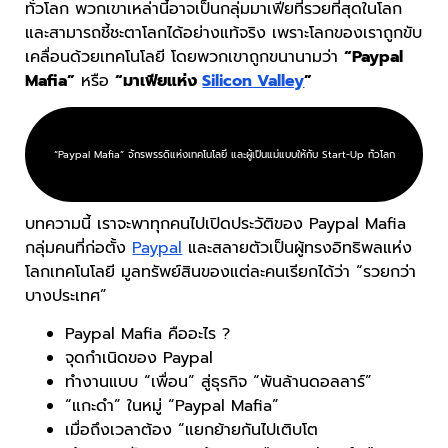
ทั่วโลก พวกเขาเหล่านี้อาจเป็นกลุ่มมาเฟียที่รวยที่สุดในโลก
และสามารถชี้ชะตาโลกได้อย่างแท้จริง เพราะโลกของเราถูกขับ
เคลื่อนด้วยเทคโนโลยี โดยพวกเขาถูกขนานามว่า
“Paypal
Mafia”
หรือ
“มาเฟียแห่ง
Silicon Valley
”
“Paypal Mafia” จักรพรรดิแห่งเทคโนโลยี และผู้เป็นแม่แบบให้กับ Start-Up ทั่วโลก
บทความนี้ เราจะพาทุกคนไปเปิดประวัติของ Paypal Mafia
กลุ่มคนที่ก่อตั้ง
Paypal
และสลายตัวเป็นผู้ทรงอิทธิพลแห่ง
โลกเทคโนโลยี มูลทรัพย์สินของแต่ละคนเรียกได้ว่า “รวยกว่า
บางประเทศ”
Paypal Mafia คืออะไร ?
จุดกำเนิดของ Paypal
ทำงานแบบ “เพื่อน” สู่ธุรกิจ “พันล้านดอลลาร์”
“แกะดำ” ในหมู่ “Paypal Mafia”
เมื่อถึงเวลาต้อง “แยกย้ายกันไปเติบโต