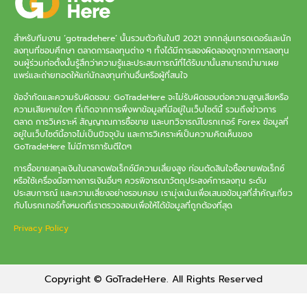
สำหรับทีมงาน ‘gotradehere’ นั้นรวมตัวกันในปี 2021 จากกลุ่มเทรดเดอร์และนัก
ลงทุนที่ชอบศึกษา ตลาดการลงทุนต่าง ๆ ทั้งได้มีการลองผิดลองถูกจากการลงทุน
จนผู้ร่วมก่อตั้งนั้นรู้สึกว่าความรู้และประสบการณ์ที่ได้รับมานั้นสามารถนำมาเผย
แพร่และถ่ายทอดให้แก่นักลงทุนท่านอื่นหรือผู้ที่สนใจ
ข้อจำกัดและความรับผิดชอบ: GoTradeHere จะไม่รับผิดชอบต่อความสูญเสียหรือ
ความเสียหายใดๆ ที่เกิดจากการพึ่งพาข้อมูลที่มีอยู่ในเว็บไซต์นี้ รวมถึงข่าวการ
ตลาด การวิเคราะห์ สัญญาณการซื้อขาย และบทวิจารณ์โบรกเกอร์ Forex ข้อมูลที่
อยู่ในเว็บไซต์นี้อาจไม่เป็นปัจจุบัน และการวิเคราะห์เป็นความคิดเห็นของ
GoTradeHere ไม่มีการการันตีใดๆ
การซื้อขายสกุลเงินในตลาดฟอเร็กซ์มีความเสี่ยงสูง ก่อนตัดสินใจซื้อขายฟอเร็กซ์
หรือใช้เครื่องมือทางการเงินอื่นๆ ควรพิจารณาวัตถุประสงค์การลงทุน ระดับ
ประสบการณ์ และความเสี่ยงอย่างรอบคอบ เรามุ่งเน้นเพื่อเสนอข้อมูลที่สำคัญเกี่ยว
กับโบรกเกอร์ทั้งหมดที่เราตรวจสอบเพื่อให้ได้ข้อมูลที่ถูกต้องที่สุด
Privacy Policy
Copyright © GoTradeHere. All Rights Reserved