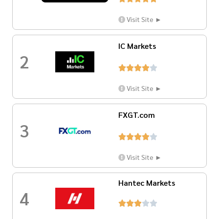
Visit Site ►
IC Markets
2





Visit Site ►
FXGT.com
3





Visit Site ►
Hantec Markets
4




