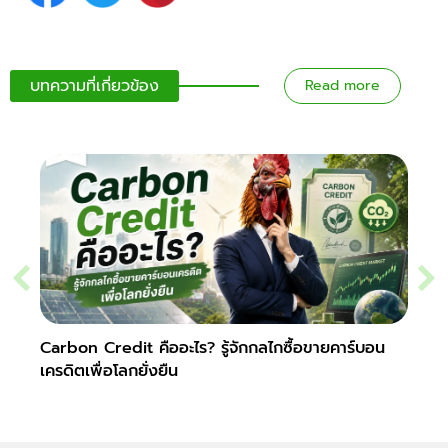
บทความที่เกี่ยวข้อง
Read more
Carbon Credit คืออะไร? รู้จักกลไกซื้อขายคาร์บอน
Yield
เครดิตเพื่อโลกยั่งยืน
ลงทุนต