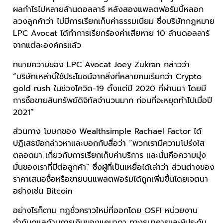
ผลกำไรไปหลายล้านดอลลาร์ หลังสองแพลตฟอร์มนี้หลอก
ลวงลูกค้าว่า ไม่มีการเรียกเก็บค่าธรรมเนียม ซึ่งบริษัทกฎหมาย
LPC Avocat ได้ทำการเรียกร้องค่าเสียหาย 10 ล้านดอลลาร์
จากแต่ละองค์กรแล้ว
ทนายความของ LPC Avocat Joey Zukran กล่าวว่า
“บริษัทเหล่านี้ใช้ประโยชน์จากสิ่งที่หลายคนเรียกว่า Crypto
gold rush ในช่วงโควิด-19 ตั้งแต่ปี 2020 ที่ผ่านมา โดยมี
การซื้อขายสินทรัพย์ดิจิทัลจำนวนมาก ก่อนที่จะหยุดทำไปเมื่อปี
2021”
ส่วนทาง โฆษกของ Wealthsimple Rachael Factor ได้
ปฏิเสธข้อกล่าวหาและบอกกับสื่อว่า “พวกเรามีความโปร่งใส
ตลอดมา เกี่ยวกับการเรียกเก็บค่าบริการ และนั่นคือความมุ่ง
มั่นของเราที่มีต่อลูกค้า” ซึ่งผู้ที่เป็นเหยื่อได้เล่าว่า ส่วนต่างของ
ราคาเสนอซื้อหรือขายบนแพลตฟอร์มได้ถูกเพิ่มขึ้นโดยเจตนา
อย่างเช่น Bitcoin
อย่างไรก็ตาม กฎชั่วคราวใหม่ที่ออกโดย OSFI หน่วยงาน
กำกับดูแลด้านการเงินของแคนาดา ทางธนาคารและผู้ประกัน