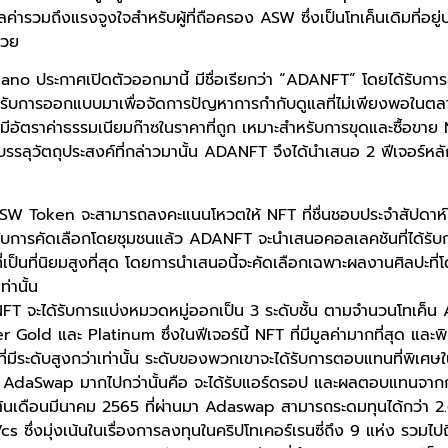
ลค่ารวมถึงแรงจูงใจสำหรับผู้ที่ถือครอง ASW ซึ่งเป็นโทเค็นเดิมที่อยู
้วย
rdano ประกาศเปิดตัวออกมานี้ มีชื่อเรียกว่า “ADANFT” โดยได้รับกา
รับการออกแบบมาเพื่อจัดการปัญหาการกำกับดูแลที่ไม่เพียงพอในตลา
มีอัตราค่าธรรมเนียมก๊าซในราคาที่ถูก เหมาะสำหรับการขุดและซื้อขาย
รรลุวัตถุประสงค์ที่กล่าวมานั้น ADANFT จึงได้นำเสนอ 2 ฟีเจอร์หลัก
ือ ASW Token จะสามารถลงคะแนนโหวตให้ NFT ที่ชื่นชอบประจำสัปดาห์ได้ 
้รับการคัดเลือกโดยชุมชนแล้ว ADANFT จะนำเสนอคอลเลคชันที่ได้รั
อที่เป็นที่นิยมสูงที่สุด โดยการนำเสนอนี้จะคัดเลือกเฉพาะผลงานศิลปะที่
่านั้น
NFT จะได้รับการแบ่งหมวดหมู่ออกเป็น 3 ระดับชั้น ตามจำนวนโทเค็น A
er Gold และ Platinum ซึ่งในฟีเจอร์นี้ NFT ที่มีมูลค่ามากที่สุด และพิ
ช้ที่มีระดับสูงกว่าเท่านั้น ระดับของพวกเขาจะได้รับการตอบแทนที่พิเ
AdaSwap มากไปกว่านั้นคือ จะได้รับแอร์ดรอป และผลตอบแทนจาก
่อต้นเดือนมีนาคม 2565 ที่ผ่านมา Adaswap สามารถระดมทุนได้กว่า 2
cs ซึ่งมุ่งเน้นในเรื่องการลงทุนในคริปโทเคอร์เรนซี่ถึง 9 แห่ง รวมไป