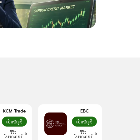
Yield Curve คืออะไ
KCM Trade
EBC
เปิดบัญชี
เปิดบัญชี
รีวิว
รีวิว
โบรกเกอร์
โบรกเกอร์