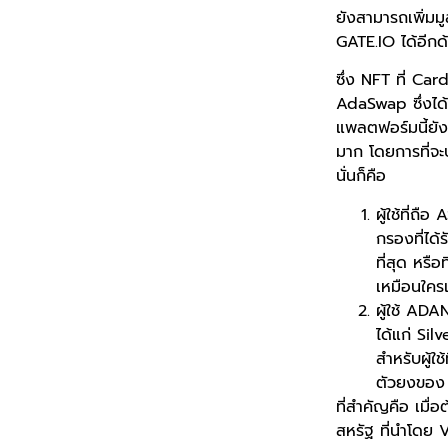
ยังสามารถเพิ่มมู
GATE.IO ได้อีกด
ซึ่ง NFT ที่ Ca
AdaSwap ซึ่งได้
แพลตฟอร์มนี้ยัง
มาก โดยการที่จะบ
นั่นก็คือ
ผู้ใช้ที่ถ
กรองที่ได
ที่สุด หรื
เหมือนใครเท
ผู้ใช้ ADA
ได้แก่ Silv
สำหรับผู้ใ
ตัวยงของ 
ที่สำคัญคือ เมื
สหรัฐ ที่นำโดย V