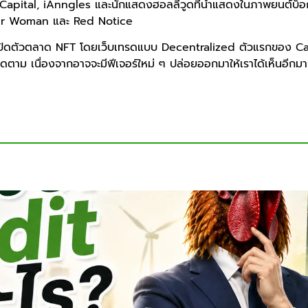
 Capital, iAnngles และนักแสดงฮอลลีวูดที่นำแสดงในภาพยนต์บ็อกซ
er Woman และ Red Notice
รเปิดตัวตลาด NFT โดยเว็บเทรดแบบ Decentralized ตัวแรกของ Car
ดตาม เนื่องจากอาจจะมีฟีเจอร์ใหม่ ๆ ปล่อยออกมาให้เราได้เห็นอีกม