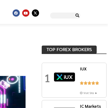
TOP FOREX BROKERS
IUX
1





Visit Site ►
IC Markets