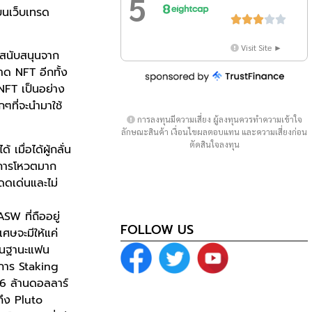
5
่บนเว็บเทรด





Visit Site ►
รสนับสนุนจาก
ด NFT อีกทั้ง
 NFT เป็นอย่าง
ๆที่จะนำมาใช้
การลงทุนมีความเสี่ยง ผู้ลงทุนควรทำความเข้าใจ
ลักษณะสินค้า เงื่อนไขผลตอบแทน และความเสี่ยงก่อน
ตัดสินใจลงทุน
เมื่อได้ผู้กลั่น
บการโหวตมาก
โดดเด่นและไม่
SW ที่ถืออยู่
FOLLOW US
เศษจะมีให้แค่
ศษในฐานะแฟน
การ Staking
.6 ล้านดอลลาร์
ถึง Pluto