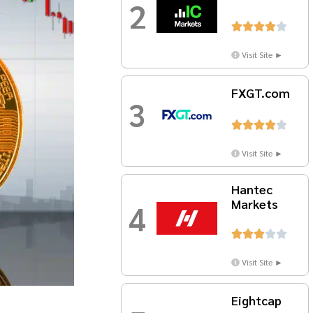
2





Visit Site ►
FXGT.com
3





Visit Site ►
Hantec
Markets
4





Visit Site ►
Eightcap