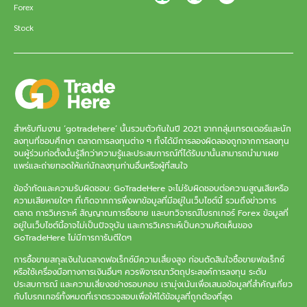
Forex
Stock
สำหรับทีมงาน ‘gotradehere’ นั้นรวมตัวกันในปี 2021 จากกลุ่มเทรดเดอร์และนัก
ลงทุนที่ชอบศึกษา ตลาดการลงทุนต่าง ๆ ทั้งได้มีการลองผิดลองถูกจากการลงทุน
จนผู้ร่วมก่อตั้งนั้นรู้สึกว่าความรู้และประสบการณ์ที่ได้รับมานั้นสามารถนำมาเผย
แพร่และถ่ายทอดให้แก่นักลงทุนท่านอื่นหรือผู้ที่สนใจ
ข้อจำกัดและความรับผิดชอบ: GoTradeHere จะไม่รับผิดชอบต่อความสูญเสียหรือ
ความเสียหายใดๆ ที่เกิดจากการพึ่งพาข้อมูลที่มีอยู่ในเว็บไซต์นี้ รวมถึงข่าวการ
ตลาด การวิเคราะห์ สัญญาณการซื้อขาย และบทวิจารณ์โบรกเกอร์ Forex ข้อมูลที่
อยู่ในเว็บไซต์นี้อาจไม่เป็นปัจจุบัน และการวิเคราะห์เป็นความคิดเห็นของ
GoTradeHere ไม่มีการการันตีใดๆ
การซื้อขายสกุลเงินในตลาดฟอเร็กซ์มีความเสี่ยงสูง ก่อนตัดสินใจซื้อขายฟอเร็กซ์
หรือใช้เครื่องมือทางการเงินอื่นๆ ควรพิจารณาวัตถุประสงค์การลงทุน ระดับ
ประสบการณ์ และความเสี่ยงอย่างรอบคอบ เรามุ่งเน้นเพื่อเสนอข้อมูลที่สำคัญเกี่ยว
กับโบรกเกอร์ทั้งหมดที่เราตรวจสอบเพื่อให้ได้ข้อมูลที่ถูกต้องที่สุด