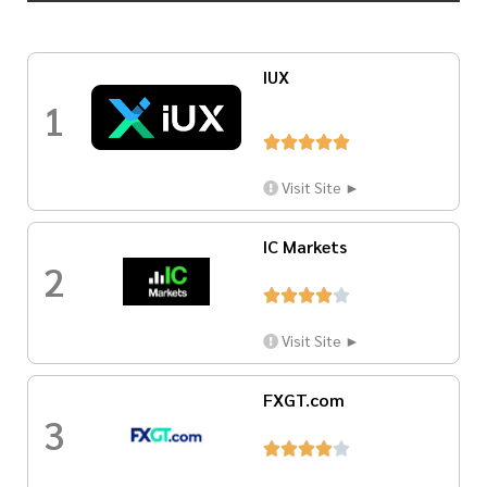
IUX
1





Visit Site ►
IC Markets
2





Visit Site ►
FXGT.com
3




