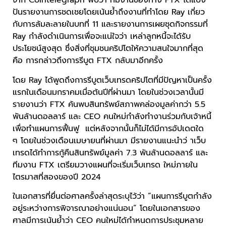
จาก Cointelegraph พบว่า ทีมงานของทาง FTX ได้แบ่ง
ปันรายงานการชดเชยโดยเน้นย้ำถึงงานที่ทำโดย Ray เกี่ยว
กับการล้มละลายในบทที่ 11 และรายงานการเผยชุดกิจกรรมที่
Ray กำลังดำเนินการเพื่อจะแน่ใจว่า เหล่าลูกหนี้จะได้รับ
ประโยชน์สูงสุด ซึ่งสิ่งที่ชุมชนคริปโตให้ความสนใจมากที่สุด
คือ การกล่าวถึงการรีบูต FTX กลับมาอีกครั้ง
โดย Ray ได้พูดถึงการรีบูตเว็บเทรดคริปโตที่มีปัญหาเป็นครั้ง
แรกในเดือนมกราคมเมื่อต้นปีที่ผ่านมา โดยในช่วงเวลานั้นมี
รายงานว่า FTX ค้นพบสินทรัพย์สภาพคล่องมูลค่ากว่า 5.5
พันล้านดอลลาร์ และ CEO คนใหม่กำลังทำงานร่วมกับเจ้าหนี้
เพื่อทำแผนการฟื้นฟู แต่หลังจากนั้นก็ไม่ได้มีการอัปเดตใด
ๆ โดยในช่วงเดือนเมษายนที่ผ่านมา มีรายงานแนะนำว่ าเว็บ
เทรดได้ทำการกู้คืนสินทรัพย์มูลค่า 7.3 พันล้านดอลลาร์ และ
ทีมงาน FTX เตรียมวางแผนที่จะเริ่มเว็บเทรด ใหม่ภายใน
ไตรมาสที่สองของปี 2024
ในเอกสารที่ยื่นต่อศาลครั้งล่าสุดระบุไว้ว่า “แผนการรีบูตกำลัง
อยู่ระหว่างการพิจารณาอย่างแน่นอน” โดยในเอกสารของ
ศาลมีการเน้นย้ำว่า CEO คนใหม่ได้กำหนดการประชุมหลาย