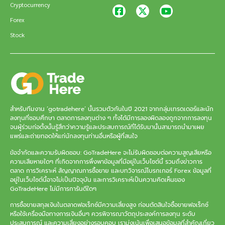
Cryptocurrency
Forex
Stock
สำหรับทีมงาน ‘gotradehere’ นั้นรวมตัวกันในปี 2021 จากกลุ่มเทรดเดอร์และนัก
ลงทุนที่ชอบศึกษา ตลาดการลงทุนต่าง ๆ ทั้งได้มีการลองผิดลองถูกจากการลงทุน
จนผู้ร่วมก่อตั้งนั้นรู้สึกว่าความรู้และประสบการณ์ที่ได้รับมานั้นสามารถนำมาเผย
แพร่และถ่ายทอดให้แก่นักลงทุนท่านอื่นหรือผู้ที่สนใจ
ข้อจำกัดและความรับผิดชอบ: GoTradeHere จะไม่รับผิดชอบต่อความสูญเสียหรือ
ความเสียหายใดๆ ที่เกิดจากการพึ่งพาข้อมูลที่มีอยู่ในเว็บไซต์นี้ รวมถึงข่าวการ
ตลาด การวิเคราะห์ สัญญาณการซื้อขาย และบทวิจารณ์โบรกเกอร์ Forex ข้อมูลที่
อยู่ในเว็บไซต์นี้อาจไม่เป็นปัจจุบัน และการวิเคราะห์เป็นความคิดเห็นของ
GoTradeHere ไม่มีการการันตีใดๆ
การซื้อขายสกุลเงินในตลาดฟอเร็กซ์มีความเสี่ยงสูง ก่อนตัดสินใจซื้อขายฟอเร็กซ์
หรือใช้เครื่องมือทางการเงินอื่นๆ ควรพิจารณาวัตถุประสงค์การลงทุน ระดับ
ประสบการณ์ และความเสี่ยงอย่างรอบคอบ เรามุ่งเน้นเพื่อเสนอข้อมูลที่สำคัญเกี่ยว