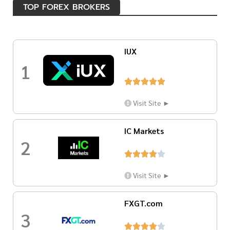
TOP FOREX BROKERS
IUX
1





Visit Site ►
IC Markets
2





Visit Site ►
FXGT.com
3




