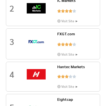
IC Markets
2





Visit Site ►
FXGT.com
3





Visit Site ►
Hantec Markets
4





Visit Site ►
Eightcap