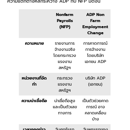
ความแตกต่างหลักระหว่าง ADP กับ NFP มีดังนี้
Nonfarm
ADP Non
Payrolls
Farm
(NFP)
Employment
Change
ความหมาย
รายงานการ
การคาดการณ์
จ้างงานจริง
การจ้างงาน
โดยกระทรวง
โดยบริษัท
แรงงาน
เอกชน ADP
สหรัฐฯ
หน่วยงานที่จัด
กระทรวง
บริษัท ADP
ทำ
แรงงาน
(เอกชน)
สหรัฐฯ
ความน่าเชื่อถือ
น่าเชื่อถือสูง
เป็นตัวช่วยคาด
และเป็นตัวเลข
การณ์ อาจ
ทางการ
คลาดเคลื่อน
บ้าง
เวลาออกข่าว
วันศุกร์แรก
วันพุธแรกของ