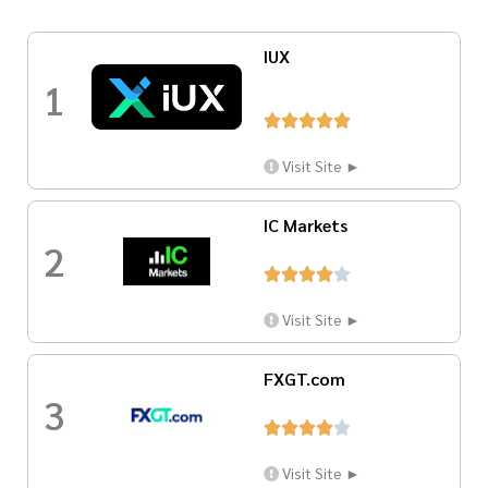
IUX
1





Visit Site ►
IC Markets
2





Visit Site ►
FXGT.com
3





Visit Site ►