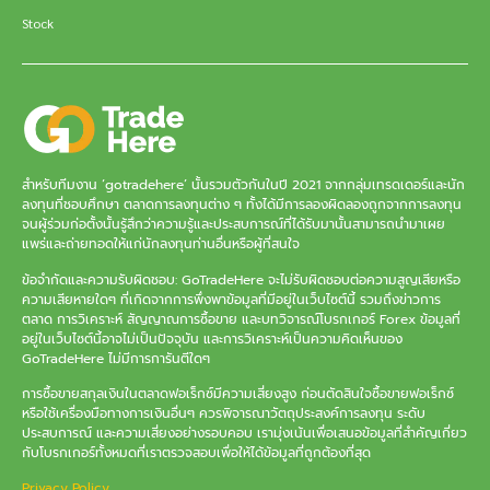
Stock
สำหรับทีมงาน ‘gotradehere’ นั้นรวมตัวกันในปี 2021 จากกลุ่มเทรดเดอร์และนัก
ลงทุนที่ชอบศึกษา ตลาดการลงทุนต่าง ๆ ทั้งได้มีการลองผิดลองถูกจากการลงทุน
จนผู้ร่วมก่อตั้งนั้นรู้สึกว่าความรู้และประสบการณ์ที่ได้รับมานั้นสามารถนำมาเผย
แพร่และถ่ายทอดให้แก่นักลงทุนท่านอื่นหรือผู้ที่สนใจ
ข้อจำกัดและความรับผิดชอบ: GoTradeHere จะไม่รับผิดชอบต่อความสูญเสียหรือ
ความเสียหายใดๆ ที่เกิดจากการพึ่งพาข้อมูลที่มีอยู่ในเว็บไซต์นี้ รวมถึงข่าวการ
ตลาด การวิเคราะห์ สัญญาณการซื้อขาย และบทวิจารณ์โบรกเกอร์ Forex ข้อมูลที่
อยู่ในเว็บไซต์นี้อาจไม่เป็นปัจจุบัน และการวิเคราะห์เป็นความคิดเห็นของ
GoTradeHere ไม่มีการการันตีใดๆ
การซื้อขายสกุลเงินในตลาดฟอเร็กซ์มีความเสี่ยงสูง ก่อนตัดสินใจซื้อขายฟอเร็กซ์
หรือใช้เครื่องมือทางการเงินอื่นๆ ควรพิจารณาวัตถุประสงค์การลงทุน ระดับ
ประสบการณ์ และความเสี่ยงอย่างรอบคอบ เรามุ่งเน้นเพื่อเสนอข้อมูลที่สำคัญเกี่ยว
กับโบรกเกอร์ทั้งหมดที่เราตรวจสอบเพื่อให้ได้ข้อมูลที่ถูกต้องที่สุด
Privacy Policy