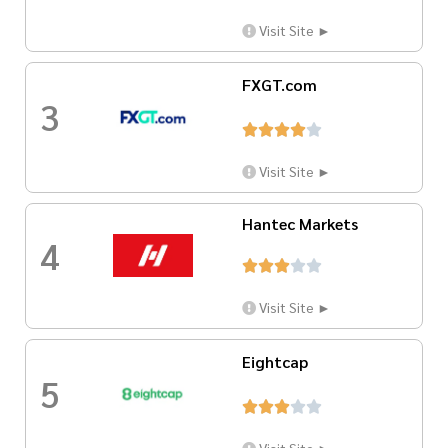
Visit Site ►
FXGT.com
3





Visit Site ►
Hantec Markets
4





Visit Site ►
Eightcap
5





Visit Site ►