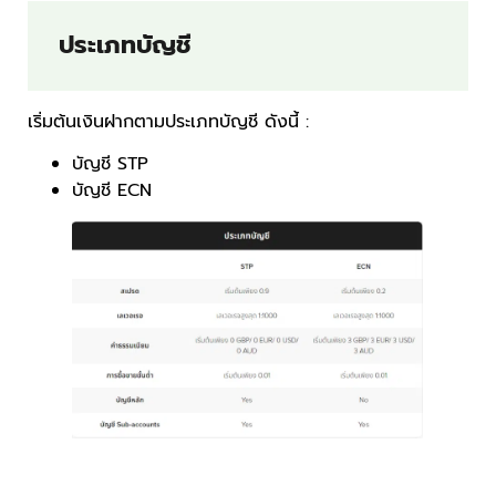
ประเภทบัญชี
เริ่มต้นเงินฝากตามประเภทบัญชี ดังนี้ :
บัญชี STP
บัญชี ECN