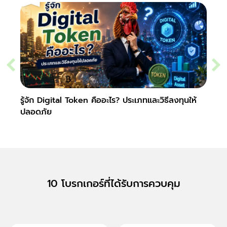
รู้จัก Digital Token คืออะไร? ประเภทและวิธีลงทุนให้
Slipp
ปลอดภัย
Fore
10 โบรกเกอร์ที่ได้รับการควบคุม