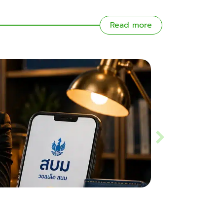
Read more
รู้จัก Digital Token