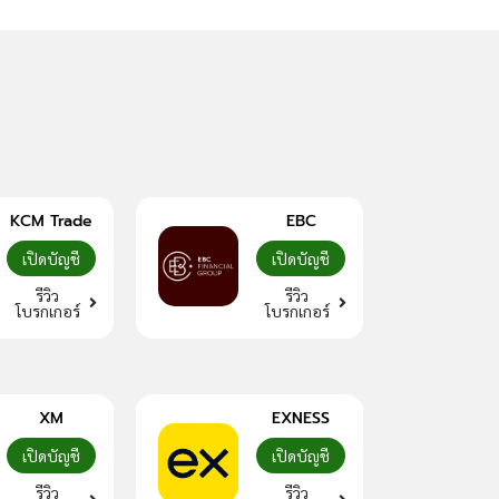
KCM Trade
EBC
เปิดบัญชี
เปิดบัญชี
รีวิว
รีวิว
โบรกเกอร์
โบรกเกอร์
XM
EXNESS
เปิดบัญชี
เปิดบัญชี
รีวิว
รีวิว