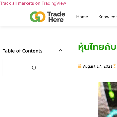
Track all markets on TradingView
Home
Knowled
หุ้นไทยกั
Table of Contents
August 17, 2021