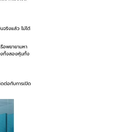
ริงแล้ว ไม่ได้
ใจหรือพยายามหา
งทั้งสองหุ้นทั้ง
ิดต่อกับการเปิด