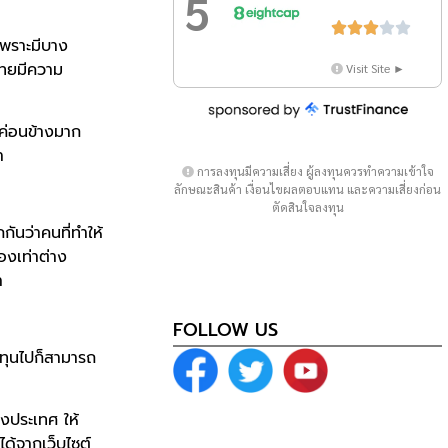
5





เพราะมีบาง
ทยมีความ
Visit Site ►
นค่อนข้างมาก
่ำ
การลงทุนมีความเสี่ยง ผู้ลงทุนควรทำความเข้าใจ
ลักษณะสินค้า เงื่อนไขผลตอบแทน และความเสี่ยงก่อน
ตัดสินใจลงทุน
ันว่าคนที่ทำให้
องเท่าต่าง
่า
FOLLOW US
งทุนไปก็สามารถ
งประเทศ ให้
ด้จากเว็บไซต์