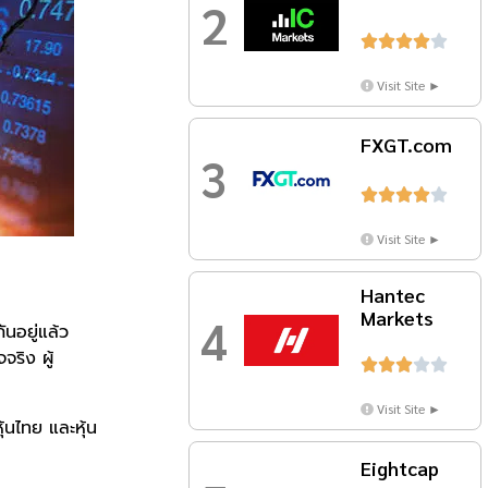
2





Visit Site ►
FXGT.com
3





Visit Site ►
Hantec
Markets
4
ันอยู่แล้ว
จริง ผู้





Visit Site ►
้นไทย และหุ้น
Eightcap