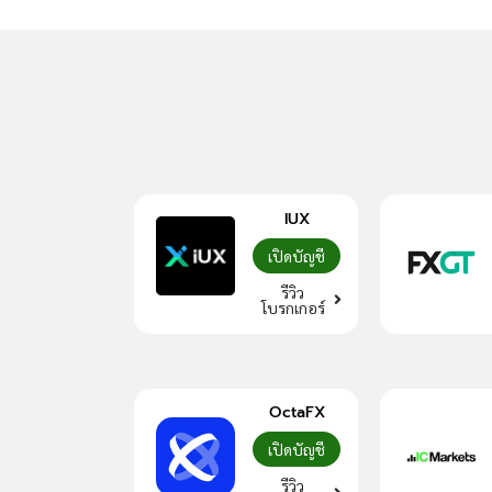
IUX
เปิดบัญชี
รีวิว
โบรกเกอร์
OctaFX
เปิดบัญชี
รีวิว