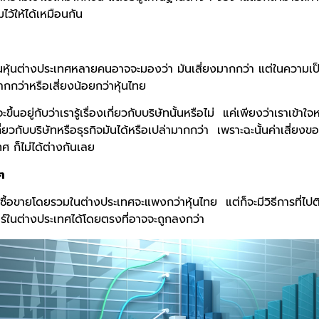
ไว้ให้ได้เหมือนกัน
ต่างประเทศหลายคนอาจจะมองว่า มันเสี่ยงมากกว่า แต่ในความเป็นจ
ากกว่าหรือเสี่ยงน้อยกว่าหุ้นไทย
อยู่กับว่าเรารู้เรื่องเกี่ยวกับบริษัทนั้นหรือไม่ แค่เพียงว่าเราเข้า
ี่ยวกับบริษัทหรือธุรกิจมันได้หรือเปล่ามากกว่า เพราะฉะนั้นค่าเสี่ยงขอ
ศ ก็ไม่ได้ต่างกันเลย
ๆ
ซื้อขายโดยรวมในต่างประเทศจะแพงกว่าหุ้นไทย แต่ก็จะมีวิธีการที่ไปต
ร์ในต่างประเทศได้โดยตรงที่อาจจะถูกลงกว่า