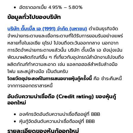
อัตราดอกเบี้ย 4.95% – 5.80%
ข้อมูลทั่วไปของบริษัท
บริษัท ดั๊บเบิ้ล เอ (1991) จำกัด (มหาชน)
ดำเนินธุรกิจจัด
จำหน่ายกระดาษและเยื่อกระดาษที่ได้รับการยอมรับอย่างแพร่
หลายทั้งในเอเชีย ยุโรป ไปจนถึงตะวันออกกลาง นอกจาก
การจัดจำหน่ายกระดาษแล้วนั้น บริษัท ดั๊บเบิ้ล เอ ยังมุ่งเน้น
พัฒนาผลิตภัณฑ์อื่น ๆ ที่เกี่ยวกับอุปกรณ์สำนักงานไปจนถึง
ผลิตภัณฑ์ทำความสะอาด เช่น แอลกอฮอล์สำหรับล้างมือ
โฟม และสบู่ล้างมือ เป็นต้นครับ
โดยวัตถุประสงค์ในการเสนอขายหุ้นกู้ครั้งนี้
คือ ชำระคืนหนี้
จากการออกตราสารหนี้
อันดับความน่าเชื่อถือ (Credit rating) ของหุ้นกู้
ออกใหม่
องค์กรจัดอันดับความน่าเชื่อถืออยู่ที่ BBB
หุ้นกู้จัดอันดับความน่าเชื่อถืออยู่ที่ BBB
รายละเอียดของหุ้นกู้ออกใหม่