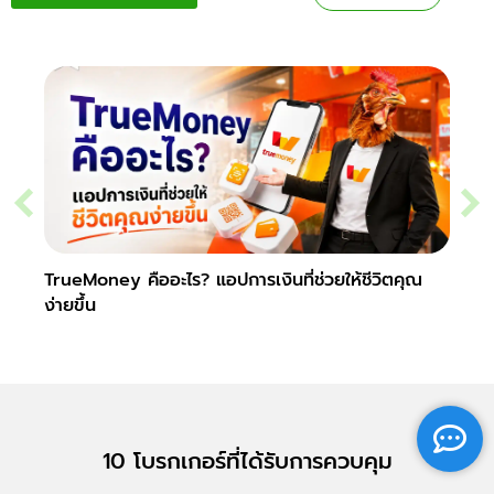
TrueMoney คืออะไร? แอปการเงินที่ช่วยให้ชีวิตคุณ
วอลเล
ง่ายขึ้น
และป
10 โบรกเกอร์ที่ได้รับการควบคุม