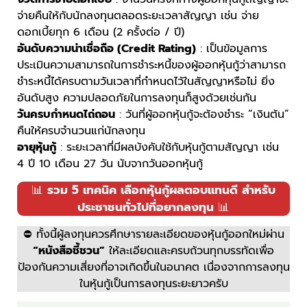
จ่ายคืนให้กับนักลงทุนตลอดระยะเวลาสัญญา เช่น จ่าย
ดอกเบี้ยทุก 6 เดือน (2 ครั้งต่อ / ปี)
อันดับความน่าเชื่อถือ (Credit Rating)
: เป็นข้อมูลการ
ประเมินความสามารถในการชำระหนี้ของผู้ออกหุ้นกู้ว่าสามารถ
ชำระหนี้ได้ครบตามวันเวลาที่กำหนดไว้ในสัญญาหรือไม่ ยิ่ง
อันดับสูง ความปลอดภัยในการลงทุนก็สูงด้วยเช่นกัน
วันครบกำหนดไถ่ถอน
: วันที่ผู้ออกหุ้นกู้จะต้องชำระ “เงินต้น”
คืนให้ครบจำนวนแก่นักลงทุน
อายุหุ้นกู้
: ระยะเวลาที่มีผลบังคับใช้กับหุ้นกู้ตามสัญญา เช่น
4 ปี 10 เดือน 27 วัน นับจากวันออกหุ้นกู้
📊
รวม 5 เทคนิค เลือกหุ้นกู้ผลตอบแทนดี สำหรับ
ประชาชนทั่วไปที่อยากลงทุน
📊
⛔️ ทั้งนี้ผู้ลงทุนควรศึกษารายละเอียดของหุ้นกู้ออกใหม่ผ่าน
“หนังสือชี้ชวน”
ให้ละเอียดและครบถ้วนทุกบรรทัดเพื่อ
ป้องกันความเสี่ยงที่อาจเกิดขึ้นในอนาคต เนื่องจากการลงทุน
ในหุ้นกู้เป็นการลงทุนระยะยาวครับ