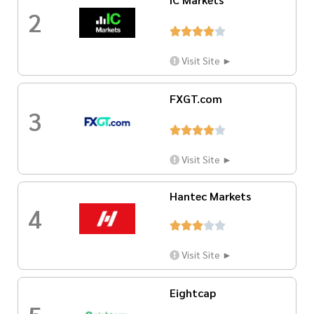
2





Visit Site ►
FXGT.com
3





Visit Site ►
Hantec Markets
4





Visit Site ►
Eightcap