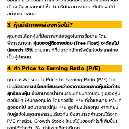
เนื่อง จึงจะแสดงให้เห็นว่า บริษัทสามารถจ่ายเงินปันผลได้
อย่างสม่ำเสมอ
3. หุ้นมีสภาพคล่องหรือไม่?
คุณควรเลือกหุ้นที่มีสภาพคล่องสูงในการซื้อขาย โดย
พิจารณาจาก
หุ้นของผู้ถือรายย่อย (Free Float) จะต้องไม่
น้อยกว่า 15%
ตามเกณฑ์ที่ตลาดหลักทรัพย์แห่งประเทศไทย
เป็นผู้กำหนด
4. ค่า Price to Earning Ratio (P/E)
คุณควรพิจารณาค่า Price to Earning Ratio (P/E) โดย
เป็น
อัตราการเปรียบเทียบระหว่างราคาของตลาดหุ้นต่อกำไร
สุทธิของหุ้น
ซึ่งสามารถนำมาเปรียบเทียบความคุ้มทุนของหุ้น
ตัวนั้น ๆ ให้นักลงทุนได้ โดยควรซื้อ P/E ที่ต่ำและขาย P/E ที่
สูงออกไป แต่บางกรณีหุ้น P/E สูงก็ยิ่งน่าลงทุน หากเทียบ
กับคู่แข่งในอุตสาหกรรมเดียวกัน ซึ่งสามารถคำนวณได้จาก
P/E หารด้วย Growth Stock (แนวโน้มของกำไรที่เพิ่มขึ้น)
หากได้ต่ำกว่า 1% เท่าไหร่จะถือว่าดีมาก