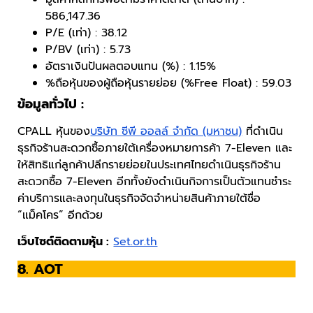
586,147.36
P/E (เท่า) : 38.12
P/BV (เท่า) : 5.73
อัตราเงินปันผลตอบแทน (%) : 1.15%
%ถือหุ้นของผู้ถือหุ้นรายย่อย (%Free Float) : 59.03
ข้อมูลทั่วไป :
CPALL หุ้นของ
บริษัท ซีพี ออลล์ จำกัด (มหาชน)
ที่ดำเนิน
ธุรกิจร้านสะดวกซื้อภายใต้เครื่องหมายการค้า 7-Eleven และ
ให้สิทธิแก่ลูกค้าปลีกรายย่อยในประเทศไทยดำเนินธุรกิจร้าน
สะดวกซื้อ 7-Eleven อีกทั้งยังดำเนินกิจการเป็นตัวแทนชำระ
ค่าบริการและลงทุนในธุรกิจจัดจำหน่ายสินค้าภายใต้ชื่อ
“แม็คโคร” อีกด้วย
เว็บไซต์ติดตามหุ้น :
Set.or.th
8. AOT