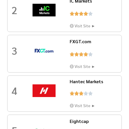
IC Markets
2





Visit Site ►
FXGT.com
3





Visit Site ►
Hantec Markets
4





Visit Site ►
Eightcap