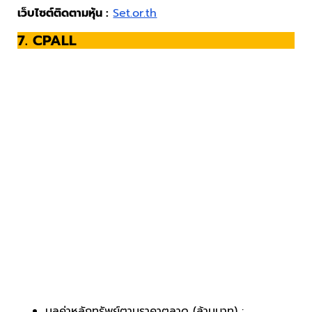
เว็บไซต์ติดตามหุ้น :
Set.or.th
7. CPALL
มูลค่าหลักทรัพย์ตามราคาตลาด (ล้านบาท) :