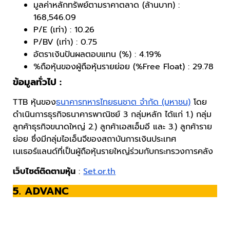
มูลค่าหลักทรัพย์ตามราคาตลาด (ล้านบาท) :
168,546.09
P/E (เท่า) : 10.26
P/BV (เท่า) : 0.75
อัตราเงินปันผลตอบแทน (%) : 4.19%
%ถือหุ้นของผู้ถือหุ้นรายย่อย (%Free Float) : 29.78
ข้อมูลทั่วไป :
TTB หุ้นของ
ธนาคารทหารไทยธนชาต จำกัด (มหาชน)
โดย
ดำเนินการธุรกิจธนาคารพาณิชย์ 3 กลุ่มหลัก ได้แก่ 1.) กลุ่ม
ลูกค้าธุรกิจขนาดใหญ่ 2.) ลูกค้าเอสเอ็มอี และ 3.) ลูกค้าราย
ย่อย ซึ่งมีกลุ่มไอเอ็นจีของสถาบันการเงินประเทศ
เนเธอร์แลนด์ที่เป็นผู้ถือหุ้นรายใหญ่ร่วมกับกระทรวงการคลัง
เว็บไซต์ติดตามหุ้น
:
Set.or.th
5. ADVANC