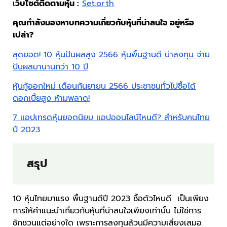
เ
ว็บไซต์ติดตามหุ้น :
Set.or.th
คุณกำลังมองหาบทความเกี่ยวกับหุ้นที่น่าสนใจ อยู่หรือ
เปล่า?
สุดยอด! 10 หุ้นปันผลสูง 2566 หุ้นพื้นฐานดี น่าลงทุน จ่าย
ปันผลมานานกว่า 10 ปี
หุ้นกู้ออกใหม่ เดือนกันยายน 2566 ประชาชนทั่วไปซื้อได้
ดอกเบี้ยสูง ห้ามพลาด!
7 แอปเทรดหุ้นยอดนิยม แอปออนไลน์ไหนดี? สำหรับคนไทย
ปี 2023
สรุป
10 หุ้นไทยมาแรง พื้นฐานดีปี 2023 ซื้อตัวไหนดี เป็นเพียง
การให้คำแนะนำเกี่ยวกับหุ้นที่น่าสนใจเพียงเท่านั้น ไม่ใช่การ
ชักชวนแต่อย่างใด เพราะการลงทุนล้วนมีความเสี่ยงเสมอ